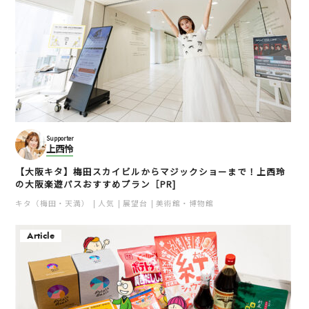
Supporter
上西怜
【大阪キタ】梅田スカイビルからマジックショーまで！上西玲
の大阪楽遊パスおすすめプラン［PR]
キタ（梅田・天満）
人気
展望台
美術館・博物館
Article