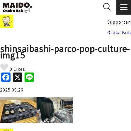
Supporter
Osaka Bob
shinsaibashi-parco-pop-culture-
img15
0 Likes
F
X
Li
a
n
2025.09.26
c
e
e
b
o