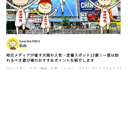
Osaka Bob FAMILY
Bob
地元メディアが推す大阪の人気・定番スポット15選！一度は訪
れるべき遊び場のおすすめポイントを紹介します
USJ
お笑い
キタ（梅田・天満）
ショー・パフォーマンス
フォトスポッ