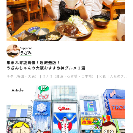
Supporter
うざみ
集まれ胃袋自慢！超厳選版！
うざみちゃんの大阪おすすめ神グルメ３選
キタ（梅田・天満）
ミナミ（難波・心斎橋・日本橋）
和食
大阪のグルメ
Article