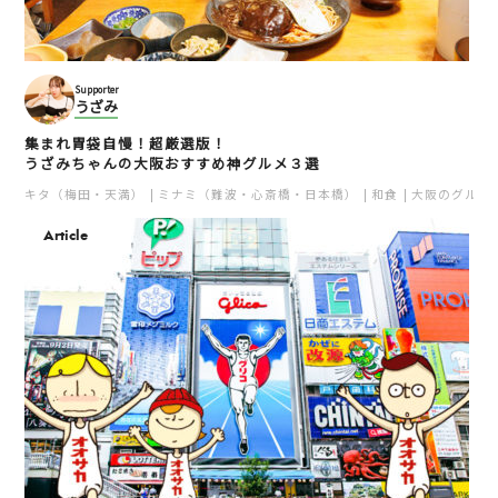
Supporter
うざみ
集まれ胃袋自慢！超厳選版！
ERICK SOUTH グランフ
ALL DAY COFFEE
うざみちゃんの大阪おすすめ神グルメ３選
ロント大阪店
梅田
キタ（梅田・天満）
ミナミ（難波・心斎橋・日本橋）
和食
大阪のグルメ
梅田
カフェ
カレー
カレー
キタ（梅田・天満）
Article
キタ（梅田・天満）
多国籍
たねや茶屋 うめだ阪急店
JR大阪駅 うめきた地下