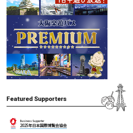
串カツ松葉 ルクア大阪店
GRAND GREEN OSAKA
（グラングリーン大阪）
梅田
梅田
キタ（梅田・天満）
ローカルフード
キタ（梅田・天満）
公園
Featured Supporters
Business Supporter
2025年日本国際博覧会協会
芭蕉庵 新梅田シティ ス