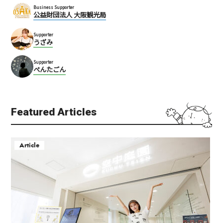
鮨酒場てっぺい
カイビル店
Business Supporter
公益財団法人 大阪観光局
梅田
梅田
キタ（梅田・天満）
カフェ
キタ（梅田・天満）
Supporter
寿司・シーフード
うざみ
スイーツ
和食
Supporter
ぺんたごん
Featured Articles
梅田BIGMAN
焼肉の牛太 本陣 LINKS U
Article
MEDA店
梅田
梅田
キタ（梅田・天満）
その他
役立ったこと
キタ（梅田・天満）
焼肉