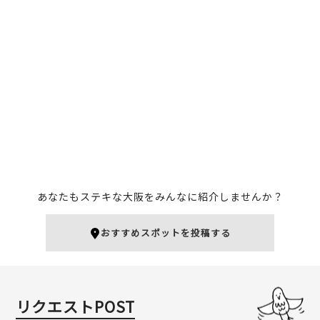
THE CITY BAKERY 茶屋町
北極星（エキマルシェ大
あるこ
阪店）
キタエリア
キタエリア
カフェ
キタ（梅田・天満）
キタ（梅田・天満）
洋食
あなたもステキな大阪をみんなに紹介しませんか？
おすすめスポットを投稿する
Sableya
御座候 大阪駅店
梅田
梅田
キタ（梅田・天満）
スイーツ
キタ（梅田・天満）
スイーツ
リクエストPOST
大阪土産
ローカルフード
和食