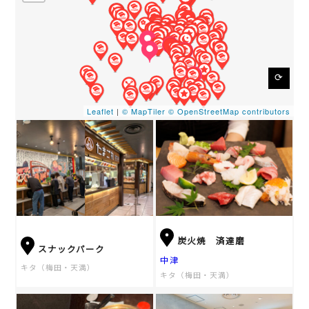
⟳
Leaflet
|
© MapTiler
© OpenStreetMap contributors
炭火焼 済達磨
スナックパーク
中津
キタ（梅田・天満）
キタ（梅田・天満）