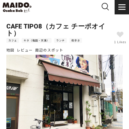
CAFE TIPO8（カフェ チーポオイ
ト）
カフェ
キタ（梅田・天満）
ランチ
街歩き
1 Likes
地図
レビュー
周辺のスポット