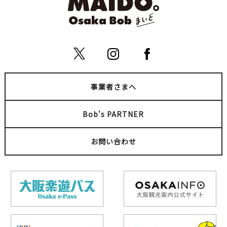
GARIGUETTE（ガリゲッ
grenier（グルニエ）
ト）大阪店
梅田
梅田
キタ（梅田・天満）
スイーツ
キタ（梅田・天満）
スイーツ
事業者さまへ
Bob's PARTNER
お問い合わせ
Nintendo OSAKA（ニン
マレーシア ボレ Malaysi
テンドーオオサカ）
a Boleh
梅田
梅田
キタ（梅田・天満）
ゲーム
キタ（梅田・天満）
多国籍
ショッピング
大阪土産