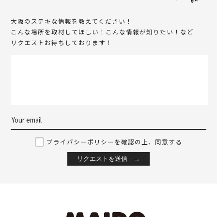
大阪のステキな情報を教えてください！
こんな場所を取材してほしい！こんな情報が知りたい！など
リクエストお待ちしております！
マルトメ・ザ・ジューサ
マネケン JR大阪駅店
リーパフェテリア ルクア大
阪店
梅田
梅田
キタ（梅田・天満）
スイーツ
キタ（梅田・天満）
スイーツ
プライバシーポリシーを確認の上、同意する