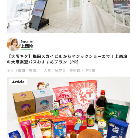
肉屋のハンバーグと炊き
OKITAYA梅田東通り店
Supporter
たての米
上西怜
梅田
梅田
キタ（梅田・天満）
【大阪キタ】梅田スカイビルからマジックショーまで！上西玲
キタ（梅田・天満）
ランチ
の大阪楽遊パスおすすめプラン［PR]
寿司・シーフード
居酒屋
焼肉
焼肉
キタ（梅田・天満）
人気
展望台
美術館・博物館
Article
ピエール マルコリーニ
絹谷幸二 天空美術館 天
グランフロント大阪店
空カフェ