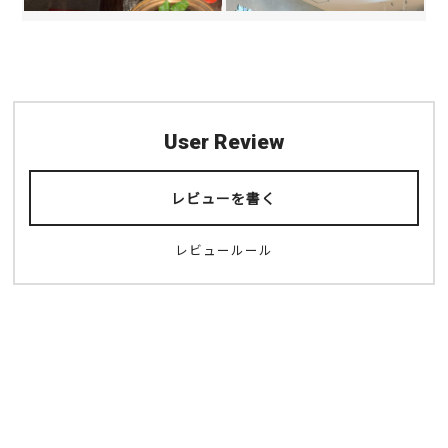
User Review
シャングリラズシークレ
Cosme Kitchen Adapta
ット 北新地店
tion 阪神梅田本店
レビューを書く
北新地
梅田
キタ（梅田・天満）
中華
カフェ
キタ（梅田・天満）
多国籍
鍋
ランチ
レビュールール