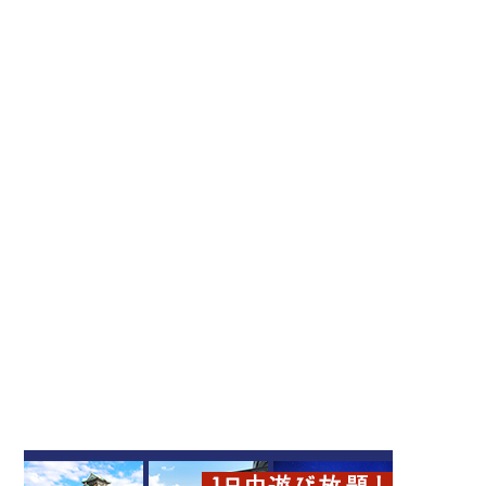
Time Out Market（タイ
ムアウトマーケット）大阪
OSAKAたこ焼マーケット
Time Out Market Osaka
大阪梅田
BAR
カフェ
キタ（梅田・天満）
たこ焼き
キタ（梅田・天満）
スイーツ
ナイトライフ
大阪のグルメ
アニメイト梅田
ポケモンセンターオーサ
梅田
カ
エンターテインメント
梅田
キタ（梅田・天満）
ショッピング