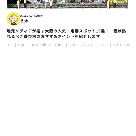
梅田
口
キタ（梅田・天満）
スイーツ
キタ（梅田・天満）
和食
大阪土産
Osaka Bob FAMILY
Bob
地元メディアが推す大阪の人気・定番スポット15選！一度は訪
れるべき遊び場のおすすめポイントを紹介します
USJ
お笑い
キタ（梅田・天満）
ショー・パフォーマンス
フォトスポッ
潮屋
JR大阪駅 西口
キタエリア
キタ（梅田・天満）
うどん・蕎麦
キタ（梅田・天満）