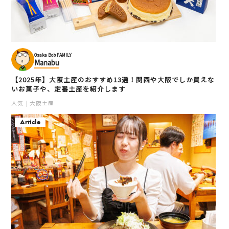
梅田
梅田
カフェ
キタ（梅田・天満）
アート
カフェ
スイーツ
キタ（梅田・天満）
Osaka Bob FAMILY
Manabu
【2025年】大阪土産のおすすめ13選！関西や大阪でしか買えな
いお菓子や、定番土産を紹介します
人気
大阪土産
Article
インディアンタンドリー
Rojiura Curry SAMURAI.
BINDU グランフロント大阪
グランフロント大阪
店
梅田
梅田
カレー
キタ（梅田・天満）
カレー
キタ（梅田・天満）
多国籍