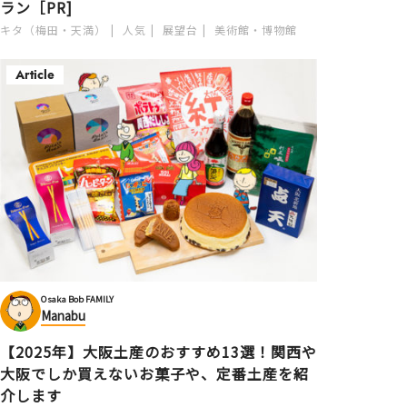
ラン［PR]
キタ（梅田・天満）
人気
展望台
美術館・博物館
Article
Osaka Bob FAMILY
Manabu
【2025年】大阪土産のおすすめ13選！関西や
大阪でしか買えないお菓子や、定番土産を紹
介します