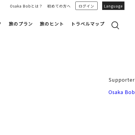
Osaka Bobとは？
初めての方へ
ログイン
Language
フ
旅のプラン
旅のヒント
トラベルマップ
yのおすすめプランを見る
OSAKA 雑学
る
OSAKAN PEOPLE
ェア
“おおきに”トークガイド
Osaka Bob ダウンロード
大阪城
Supporter
和食
MOVIE 大阪の街を歩こう
中之島・本町
Osaka Bob
LINEスタンプ
フリーマガジン
フォトスポット
ユニーク
Bob‘ｓ パートナー