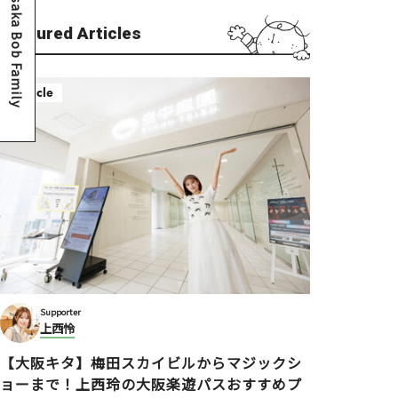
Osaka Bob Family
Featured Articles
Article
Supporter
上西怜
【大阪キタ】梅田スカイビルからマジックシ
ョーまで！上西玲の大阪楽遊パスおすすめプ