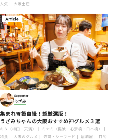
人気
大阪土産
Article
Supporter
うざみ
集まれ胃袋自慢！超厳選版！
うざみちゃんの大阪おすすめ神グルメ３選
キタ（梅田・天満）
ミナミ（難波・心斎橋・日本橋）
和食
大阪のグルメ
寿司・シーフード
居酒屋
目的