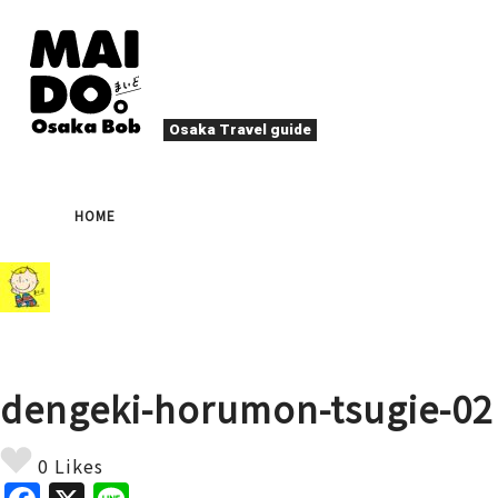
Osaka Travel guide
大阪グルメ
祭
HOME
ナイトライフ
イベント
エンターテイメント
四季・自然
ローカルフード
た
アクティビティ
宿泊
キタ（梅田・北新地）
文化・歴史
大阪人
dengeki-horumon-tsugie-02
癒やし
その他
アート
春
夏
秋
冬
焼肉
ス
0 Likes
スポーツ