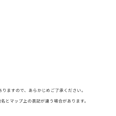
ベイエリア
（USJ・海遊館）
新大阪・十三
天神祭り
建造物
泉南
（KIX・りんくう・岸和田）
その他
ありますので、あらかじめご了承ください。
際の地名とマップ上の表記が違う場合があります。