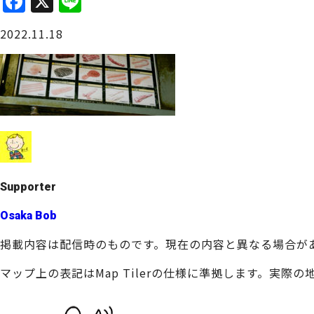
F
X
Li
a
n
大阪城周辺
2022.11.18
c
e
e
b
o
o
堺・泉北
k
Supporter
Osaka Bob
掲載内容は配信時のものです。現在の内容と異なる場合が
マップ上の表記はMap Tilerの仕様に準拠します。実