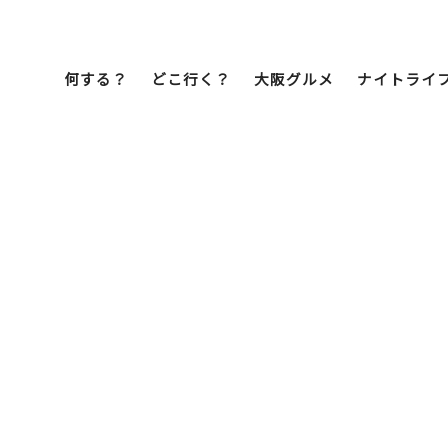
何する？
どこ行く？
大阪グルメ
ナイトライ
Bob Famil
マイプランを作
マイプランをシ
文化・歴史
展望台
ミナミ
こ焼き
居酒屋
ラーメン
（道頓堀・難波・
心斎橋・日本橋）
天王寺・阿倍野・新世界
街歩き
クルーズ
イーツ
カフェ
酒