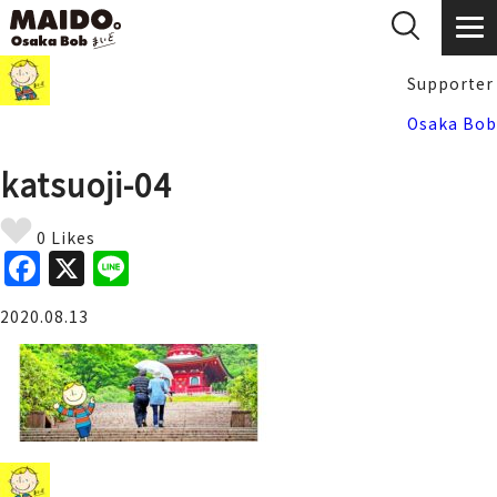
Supporter
Osaka Bob
katsuoji-04
0 Likes
F
X
Li
a
n
2020.08.13
c
e
e
b
o
o