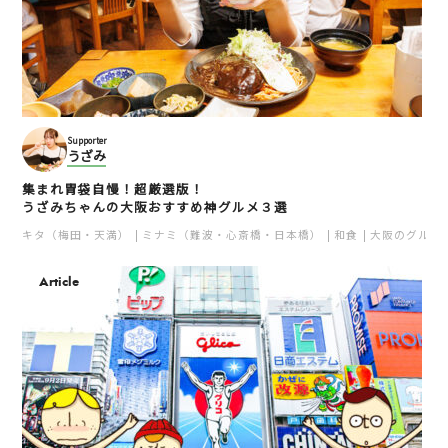
Supporter
うざみ
集まれ胃袋自慢！超厳選版！
うざみちゃんの大阪おすすめ神グルメ３選
キタ（梅田・天満）
ミナミ（難波・心斎橋・日本橋）
和食
大阪のグルメ
Article