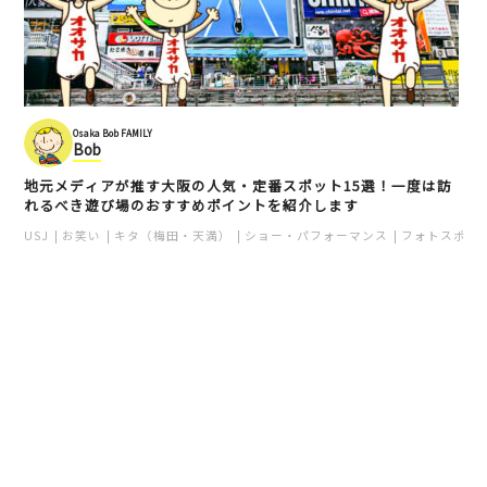
Osaka Bob FAMILY
Bob
地元メディアが推す大阪の人気・定番スポット15選！一度は訪
れるべき遊び場のおすすめポイントを紹介します
USJ
お笑い
キタ（梅田・天満）
ショー・パフォーマンス
フォトスポッ