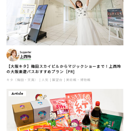
Supporter
上西怜
【大阪キタ】梅田スカイビルからマジックショーまで！上西玲
の大阪楽遊パスおすすめプラン［PR]
キタ（梅田・天満）
人気
展望台
美術館・博物館
Article