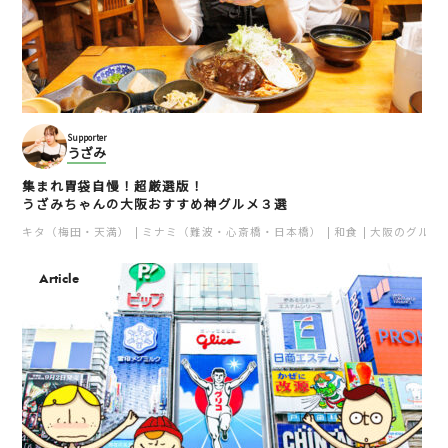
Supporter
うざみ
集まれ胃袋自慢！超厳選版！
うざみちゃんの大阪おすすめ神グルメ３選
キタ（梅田・天満）
ミナミ（難波・心斎橋・日本橋）
和食
大阪のグルメ
Article