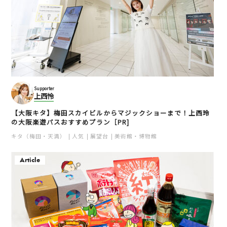
Supporter
上西怜
【大阪キタ】梅田スカイビルからマジックショーまで！上西玲
の大阪楽遊パスおすすめプラン［PR]
キタ（梅田・天満）
人気
展望台
美術館・博物館
Article