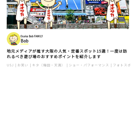
Osaka Bob FAMILY
Bob
地元メディアが推す大阪の人気・定番スポット15選！一度は訪
れるべき遊び場のおすすめポイントを紹介します
USJ
お笑い
キタ（梅田・天満）
ショー・パフォーマンス
フォトスポッ