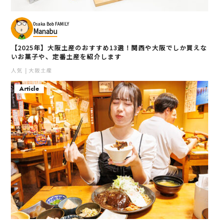
裏なんば虎目横丁
OMO７大阪by 星野リゾ
なんば
Osaka Bob FAMILY
ート
Manabu
お好み焼き
新世界
ミナミ（難波・心斎橋・日本橋）
【2025年】大阪土産のおすすめ13選！関西や大阪でしか買えな
ホテル
天王寺・阿倍野・新世界
いお菓子や、定番土産を紹介します
寿司・シーフード
居酒屋
人気
大阪土産
Article
天王寺動物園
大江神社
天王寺
天王寺
人気
動物園
天王寺・阿倍野・新世界
天王寺・阿倍野・新世界
寺社・仏閣