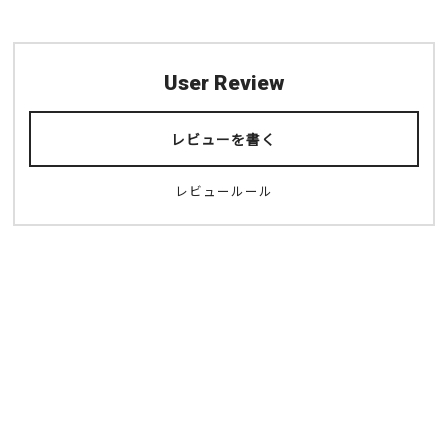
うなぎ万蔵
User Review
うなぎ万蔵
ビストロ olympic
ミナミ（難波・心斎橋・日本橋）
レビューを書く
和食
大阪のグルメ
レビュールール
＆Here OSAKA NAMBA
串カツさくら 南海難波店
（アンドヒア大阪難波）
なんば
なんば
ミナミ（難波・心斎橋・日本橋）
ホテル