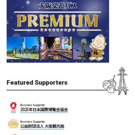
センタラグランドホテル
新世界
大阪
新世界
なんば
フォトスポット
人気
夜景
ホテル
大阪土産
ミナミ（難波・心斎橋・日本橋）
天王寺・阿倍野・新世界
Featured Supporters
Business Supporter
茶寮 つぼ市製茶本舗 な
2025年日本国際博覧会協会
千日前道具屋筋商店街
んば店
難波
Business Supporter
難波
公益財団法人 大阪観光局
ショッピング
カフェ
スイーツ
ミナミ（難波・心斎橋・日本橋）