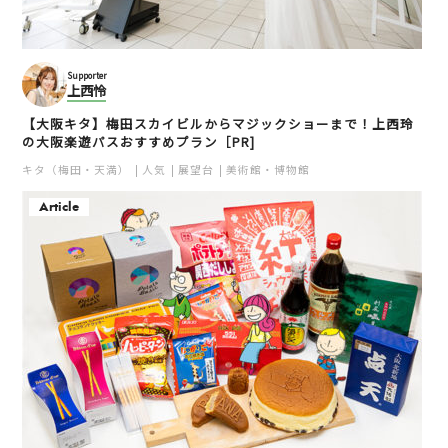
Supporter
上西怜
【大阪キタ】梅田スカイビルからマジックショーまで！上西玲
の大阪楽遊パスおすすめプラン［PR]
たこやき座
NEXT□ （ネクストシカ
ク）
キタ（梅田・天満）
人気
展望台
美術館・博物館
難波
難波
たこ焼き
Article
ミナミ（難波・心斎橋・日本橋）
ミナミ（難波・心斎橋・日本橋）
安い
ラーメン