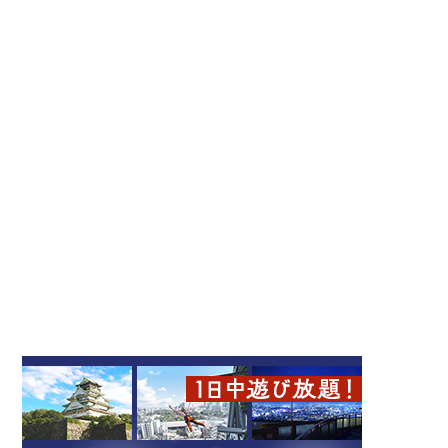
ミナミ（難波・心斎橋・日本橋）
ローカルフード
堺一文字光秀
創作串揚げ圓治郎 新今宮
串カツ
Namba
新世界
ミナミ（難波・心斎橋・日本橋）
ローカルフード
大阪のグルメ
伝統工芸
大阪土産
文化体験
天王寺・阿倍野・新世界
居酒屋