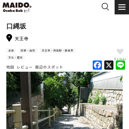
口縄坂
天王寺
史跡
四季・自然
天王寺・阿倍野・新世界
文化・歴史
5 Likes
F
X
地図
レビュー
周辺のスポット
a
c
e
b
o
o