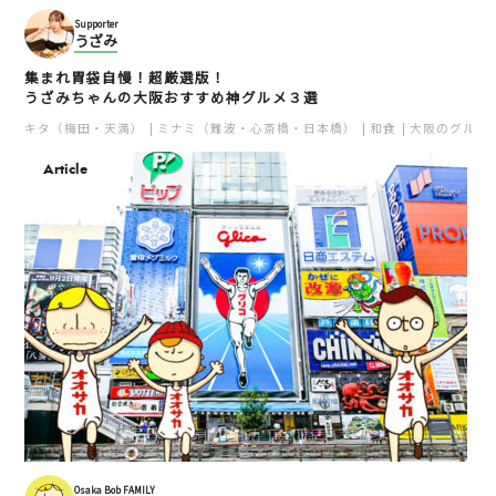
Supporter
うざみ
集まれ胃袋自慢！超厳選版！
うざみちゃんの大阪おすすめ神グルメ３選
キタ（梅田・天満）
ミナミ（難波・心斎橋・日本橋）
和食
大阪のグルメ
Article
法善寺横丁
上方浮世絵館
ミナミ
ミナミ
フォトスポット
ミナミ（難波・心斎橋・日本橋）
ミナミ（難波・心斎橋・日本橋）
文化体験
美術館・博物館
文化・歴史
Osaka Bob FAMILY