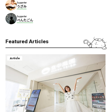
ミナミ（難波・心斎橋・日本橋）
Supporter
うざみ
大阪土産
和食
Supporter
ぺんたごん
Featured Articles
Article
NMB48劇場（シアター）
千とせ べっかん
難波
難波
エンターテインメント
ショー・パフォーマンス
ミナミ（難波・心斎橋・日本橋）
ミナミ（難波・心斎橋・日本橋）
ローカルフード
安い
大阪人
女性