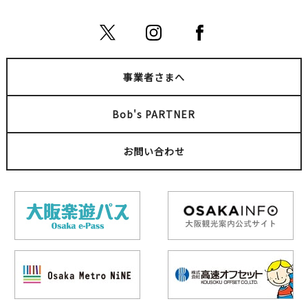
麺屋 青空 千日前通り店
道頓堀 赤鬼 本店
事業者さまへ
難波
難波
ラーメン
人気
スイーツ
たこ焼き
Bob's PARTNER
お問い合わせ
日想観
パンダ専門店 大阪ぱんだ
天王寺
難波
9月
天王寺・阿倍野・新世界
スイーツ
ユニーク
文化体験