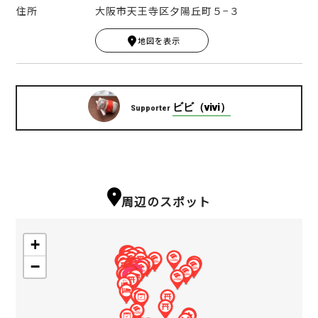
住所
大阪市天王寺区夕陽丘町５−３
Leaflet
|
© MapTiler
© OpenStreetMap contribut
ors
地図を表示
+
−
ビビ（vivi）
Supporter
周辺のスポット
+
−