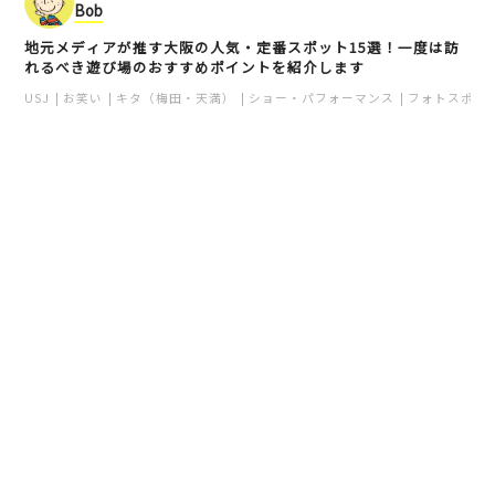
Bob
忍者トリックハウス（エ
musi-vege+café（ムシ
地元メディアが推す大阪の人気・定番スポット15選！一度は訪
ディオンなんば本店）
れるべき遊び場のおすすめポイントを紹介します
ベジプラスカフェ）
難波
梅田
USJ
お笑い
キタ（梅田・天満）
ショー・パフォーマンス
フォトスポッ
ミナミ（難波・心斎橋・日本橋）
カフェ
キタ（梅田・天満）
ランチ
文化体験
Lamana
おみやげ処いちびり庵
新世界
ミナミ
ネイル
ミナミ（難波・心斎橋・日本橋）
天王寺・阿倍野・新世界
言いたいこと
大阪土産