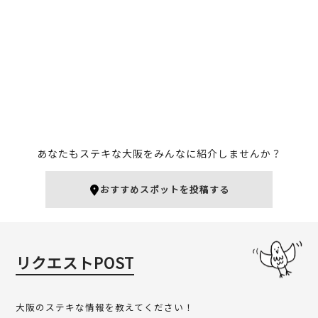
39チキン 本店
お好み焼き・一銭洋食 福
あなたもステキな大阪をみんなに紹介しませんか？
日本橋
○
ミナミ（難波・心斎橋・日本橋）
天王寺
おすすめスポットを投稿する
お好み焼き
人気
多国籍
大阪のグルメ
リクエストPOST
大阪のステキな情報を教えてください！