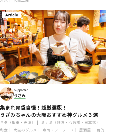
Article
Supporter
うざみ
集まれ胃袋自慢！超厳選版！
うざみちゃんの大阪おすすめ神グルメ３選
キタ（梅田・天満）
ミナミ（難波・心斎橋・日本橋）
和食
大阪のグルメ
寿司・シーフード
居酒屋
目的