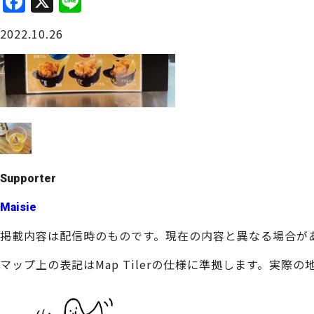
F
X
Li
a
n
大阪城周辺
2022.10.26
c
e
e
b
o
o
堺・泉北
k
Supporter
Maisie
掲載内容は配信時のものです。現在の内容と異なる場合が
マップ上の表記はMap Tilerの仕様に準拠します。実