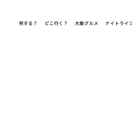
何する？
どこ行く？
大阪グルメ
ナイトライ
Bob Famil
マイプランを作
マイプランをシ
文化・歴史
展望台
ミナミ
こ焼き
居酒屋
ラーメン
（道頓堀・難波・
心斎橋・日本橋）
天王寺・阿倍野・新世界
街歩き
クルーズ
イーツ
カフェ
酒