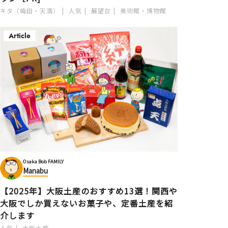
キタ（梅田・天満）
人気
展望台
美術館・博物館
Article
Osaka Bob FAMILY
Manabu
【2025年】大阪土産のおすすめ13選！関西や
大阪でしか買えないお菓子や、定番土産を紹
介します
人気
大阪土産