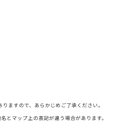
ベイエリア
（USJ・海遊館）
新大阪・十三
天神祭り
建造物
泉南
（KIX・りんくう・岸和田）
その他
ありますので、あらかじめご了承ください。
際の地名とマップ上の表記が違う場合があります。