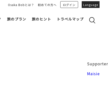
Osaka Bobとは？
初めての方へ
ログイン
Language
フ
旅のプラン
旅のヒント
トラベルマップ
yのおすすめプランを見る
OSAKA 雑学
る
OSAKAN PEOPLE
ェア
“おおきに”トークガイド
Osaka Bob ダウンロード
大阪城
Supporter
和食
MOVIE 大阪の街を歩こう
中之島・本町
Maisie
LINEスタンプ
フリーマガジン
フォトスポット
ユニーク
Bob‘ｓ パートナー