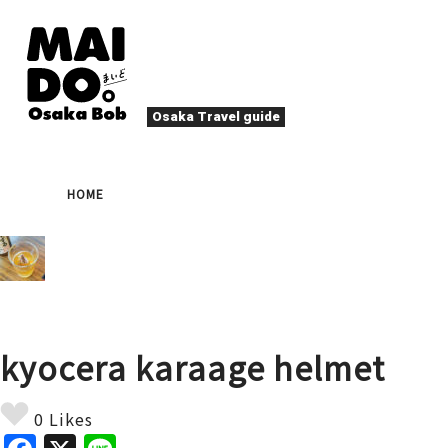
Osaka Travel guide
大阪グルメ
祭
HOME
ナイトライフ
イベント
エンターテイメント
四季・自然
ローカルフード
た
アクティビティ
宿泊
キタ（梅田・北新地）
文化・歴史
大阪人
kyocera karaage helmet
癒やし
その他
アート
春
夏
秋
冬
焼肉
ス
0 Likes
スポーツ