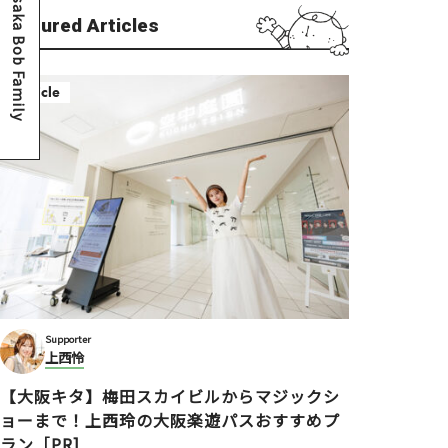
Osaka Bob Family
Featured Articles
Article
Supporter
上西怜
【大阪キタ】梅田スカイビルからマジックシ
ョーまで！上西玲の大阪楽遊パスおすすめプ
ラン［PR]