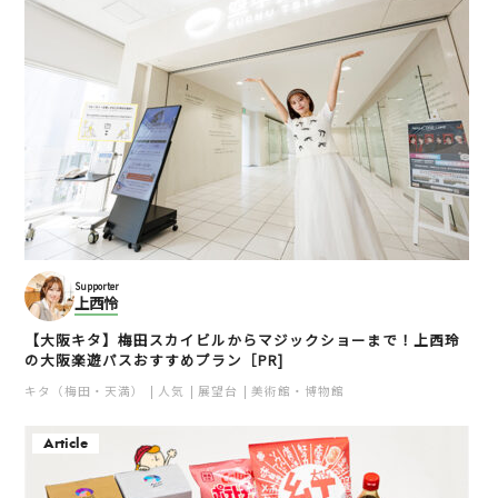
Supporter
上西怜
【大阪キタ】梅田スカイビルからマジックショーまで！上西玲
の大阪楽遊パスおすすめプラン［PR]
キタ（梅田・天満）
人気
展望台
美術館・博物館
Article