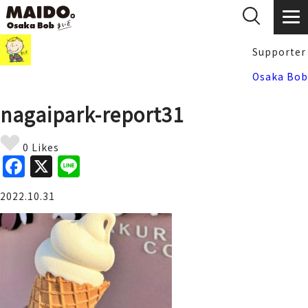
Supporter
Osaka Bob
nagaipark-report31
0 Likes
F
X
Li
a
n
2022.10.31
c
e
e
b
o
o