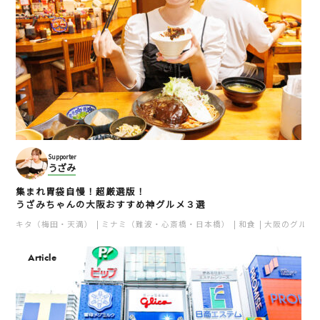
Supporter
うざみ
集まれ胃袋自慢！超厳選版！
うざみちゃんの大阪おすすめ神グルメ３選
キタ（梅田・天満）
ミナミ（難波・心斎橋・日本橋）
和食
大阪のグルメ
Article