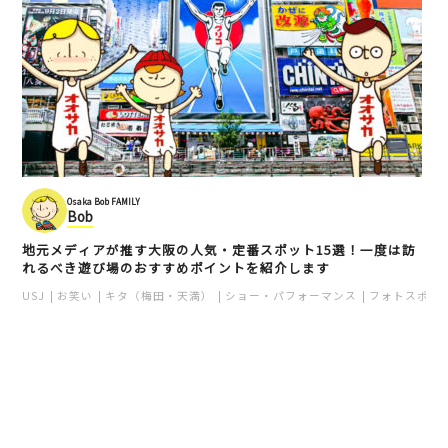
Osaka Bob FAMILY
Bob
地元メディアが推す大阪の人気・定番スポット15選！一度は訪
れるべき遊び場のおすすめポイントを紹介します
USJ
お笑い
キタ（梅田・天満）
ショー・パフォーマンス
フォトスポッ