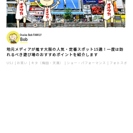
Osaka Bob FAMILY
Bob
地元メディアが推す大阪の人気・定番スポット15選！一度は訪
れるべき遊び場のおすすめポイントを紹介します
USJ
お笑い
キタ（梅田・天満）
ショー・パフォーマンス
フォトスポッ