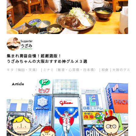
Supporter
うざみ
集まれ胃袋自慢！超厳選版！
うざみちゃんの大阪おすすめ神グルメ３選
キタ（梅田・天満）
ミナミ（難波・心斎橋・日本橋）
和食
大阪のグルメ
Article