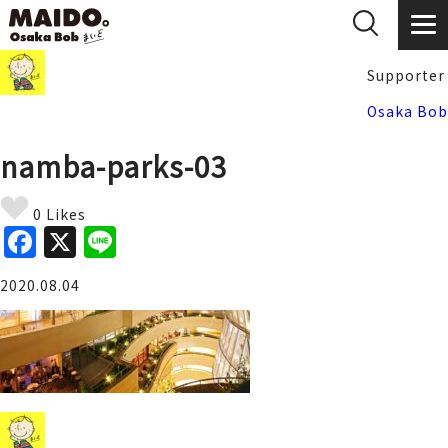
Supporter
Osaka Bob
namba-parks-03
0 Likes
F
X
Li
a
n
2020.08.04
c
e
e
b
o
o