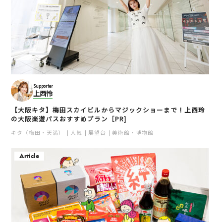
Supporter
上西怜
【大阪キタ】梅田スカイビルからマジックショーまで！上西玲
の大阪楽遊パスおすすめプラン［PR]
キタ（梅田・天満）
人気
展望台
美術館・博物館
Article