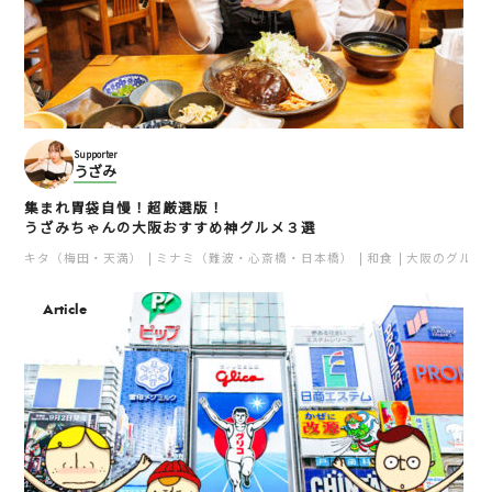
Supporter
うざみ
集まれ胃袋自慢！超厳選版！
うざみちゃんの大阪おすすめ神グルメ３選
キタ（梅田・天満）
ミナミ（難波・心斎橋・日本橋）
和食
大阪のグルメ
Article