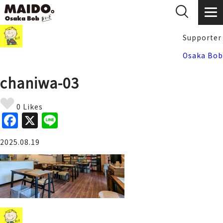
Supporter
Osaka Bob
chaniwa-03
0 Likes
F
X
Li
a
n
2025.08.19
c
e
e
b
o
o