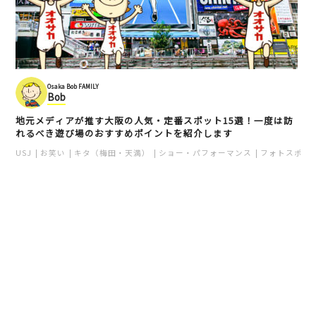
Osaka Bob FAMILY
Bob
地元メディアが推す大阪の人気・定番スポット15選！一度は訪
れるべき遊び場のおすすめポイントを紹介します
USJ
お笑い
キタ（梅田・天満）
ショー・パフォーマンス
フォトスポッ