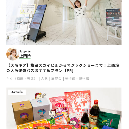
Supporter
上西怜
【大阪キタ】梅田スカイビルからマジックショーまで！上西玲
の大阪楽遊パスおすすめプラン［PR]
キタ（梅田・天満）
人気
展望台
美術館・博物館
Article