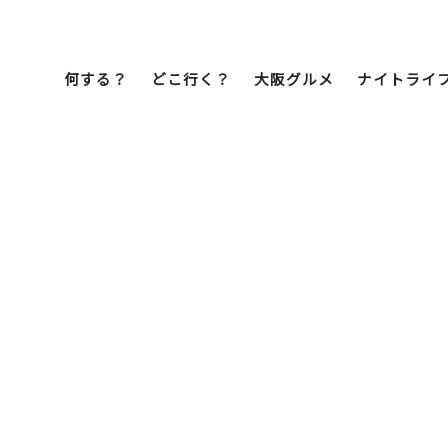
何する？
どこ行く？
大阪グルメ
ナイトライ
Bob Famil
マイプランを作
マイプランをシ
文化・歴史
展望台
ミナミ
こ焼き
居酒屋
ラーメン
（道頓堀・難波・
心斎橋・日本橋）
天王寺・阿倍野・新世界
街歩き
クルーズ
イーツ
カフェ
酒