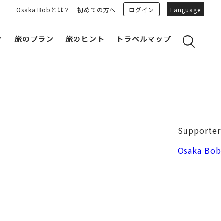
Osaka Bobとは？
初めての方へ
ログイン
Language
フ
旅のプラン
旅のヒント
トラベルマップ
yのおすすめプランを見る
OSAKA 雑学
る
OSAKAN PEOPLE
ェア
“おおきに”トークガイド
Osaka Bob ダウンロード
大阪城
Supporter
和食
MOVIE 大阪の街を歩こう
中之島・本町
Osaka Bob
LINEスタンプ
フリーマガジン
フォトスポット
ユニーク
Bob‘ｓ パートナー