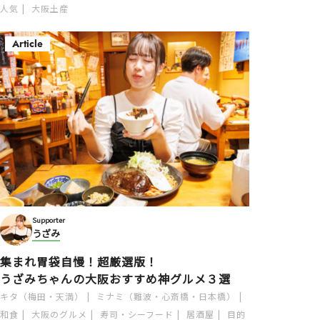
人気
大阪土産
Article
Supporter
うざみ
集まれ胃袋自慢！超厳選版！
うざみちゃんの大阪おすすめ神グルメ３選
キタ（梅田・天満）
ミナミ（難波・心斎橋・日本橋）
和食
大阪のグルメ
寿司・シーフード
居酒屋
目的