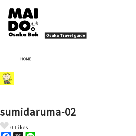
Osaka Travel guide
大阪グルメ
祭
HOME
ナイトライフ
イベント
エンターテイメント
四季・自然
ローカルフード
た
アクティビティ
宿泊
キタ（梅田・北新地）
文化・歴史
大阪人
sumidaruma-02
癒やし
その他
アート
春
夏
秋
冬
焼肉
ス
0 Likes
スポーツ