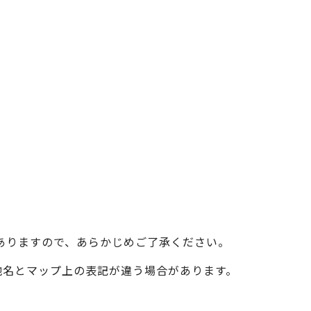
ベイエリア
（USJ・海遊館）
新大阪・十三
天神祭り
建造物
泉南
（KIX・りんくう・岸和田）
その他
ありますので、あらかじめご了承ください。
際の地名とマップ上の表記が違う場合があります。