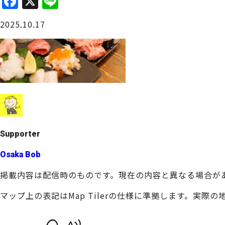
F
X
Li
a
n
大阪城周辺
2025.10.17
c
e
e
b
o
o
堺・泉北
k
Supporter
Osaka Bob
掲載内容は配信時のものです。現在の内容と異なる場合が
マップ上の表記はMap Tilerの仕様に準拠します。実