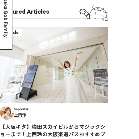
Osaka Bob Family
Featured Articles
Article
Supporter
上西怜
【大阪キタ】梅田スカイビルからマジックシ
ョーまで！上西玲の大阪楽遊パスおすすめプ