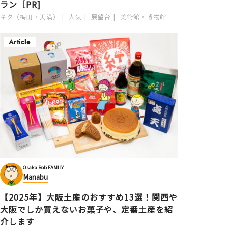
ラン［PR]
キタ（梅田・天満）
人気
展望台
美術館・博物館
Article
Osaka Bob FAMILY
Manabu
【2025年】大阪土産のおすすめ13選！関西や
大阪でしか買えないお菓子や、定番土産を紹
介します