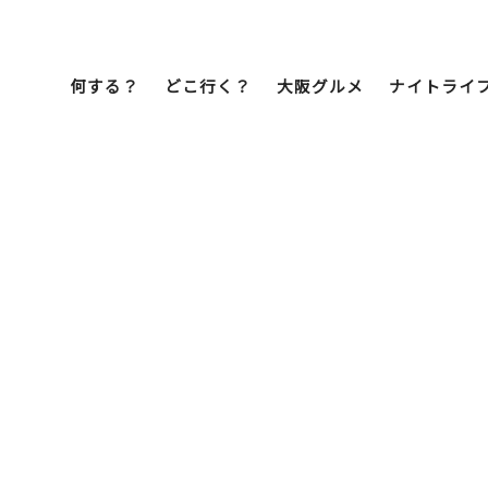
何する？
どこ行く？
大阪グルメ
ナイトライ
Bob Famil
マイプランを作
マイプランをシ
文化・歴史
展望台
ミナミ
こ焼き
居酒屋
ラーメン
（道頓堀・難波・
心斎橋・日本橋）
天王寺・阿倍野・新世界
街歩き
クルーズ
イーツ
カフェ
酒