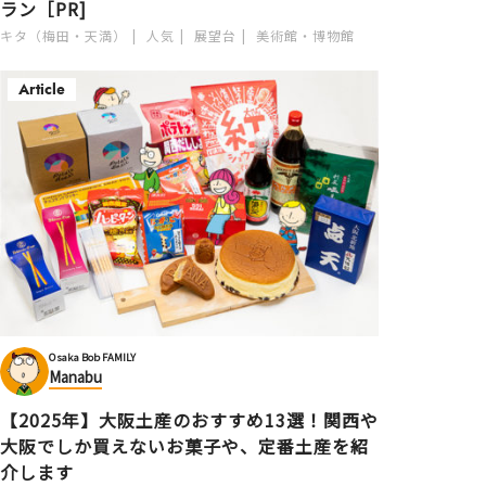
ラン［PR]
キタ（梅田・天満）
人気
展望台
美術館・博物館
Article
Osaka Bob FAMILY
Manabu
【2025年】大阪土産のおすすめ13選！関西や
大阪でしか買えないお菓子や、定番土産を紹
介します