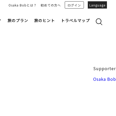
Osaka Bobとは？
初めての方へ
ログイン
Language
フ
旅のプラン
旅のヒント
トラベルマップ
yのおすすめプランを見る
OSAKA 雑学
る
OSAKAN PEOPLE
ェア
“おおきに”トークガイド
Osaka Bob ダウンロード
大阪城
Supporter
和食
MOVIE 大阪の街を歩こう
中之島・本町
Osaka Bob
LINEスタンプ
フリーマガジン
フォトスポット
ユニーク
Bob‘ｓ パートナー