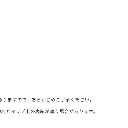
ベイエリア
（USJ・海遊館）
新大阪・十三
天神祭り
建造物
泉南
（KIX・りんくう・岸和田）
その他
ありますので、あらかじめご了承ください。
際の地名とマップ上の表記が違う場合があります。