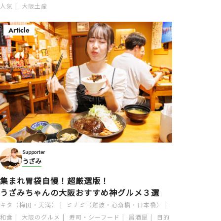
人気
大阪土産
Article
Supporter
うざみ
集まれ胃袋自慢！超厳選版！
うざみちゃんの大阪おすすめ神グルメ３選
キタ（梅田・天満）
ミナミ（難波・心斎橋・日本橋）
和食
大阪のグルメ
寿司・シーフード
居酒屋
目的