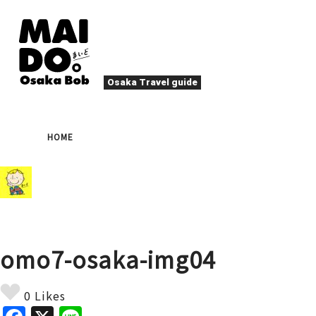
Osaka Travel guide
大阪グルメ
祭
HOME
ナイトライフ
イベント
エンターテイメント
四季・自然
ローカルフード
た
アクティビティ
宿泊
キタ（梅田・北新地）
文化・歴史
大阪人
omo7-osaka-img04
癒やし
その他
アート
春
夏
秋
冬
焼肉
ス
0 Likes
スポーツ