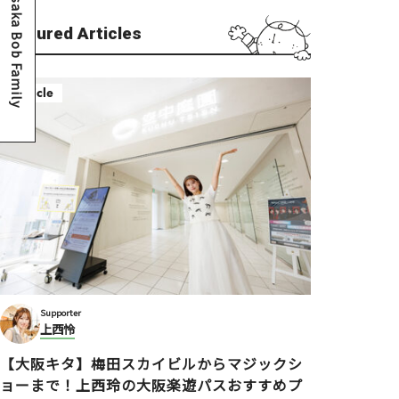
Osaka Bob Family
Featured Articles
Article
Supporter
上西怜
【大阪キタ】梅田スカイビルからマジックシ
ョーまで！上西玲の大阪楽遊パスおすすめプ