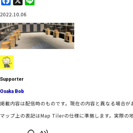
F
X
Li
a
n
大阪城周辺
2022.10.06
c
e
e
b
o
o
堺・泉北
k
Supporter
Osaka Bob
掲載内容は配信時のものです。現在の内容と異なる場合が
マップ上の表記はMap Tilerの仕様に準拠します。実