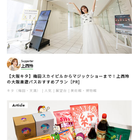
Supporter
上西怜
【大阪キタ】梅田スカイビルからマジックショーまで！上西玲
の大阪楽遊パスおすすめプラン［PR]
キタ（梅田・天満）
人気
展望台
美術館・博物館
Article