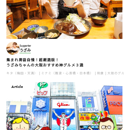
Supporter
うざみ
集まれ胃袋自慢！超厳選版！
うざみちゃんの大阪おすすめ神グルメ３選
キタ（梅田・天満）
ミナミ（難波・心斎橋・日本橋）
和食
大阪のグルメ
Article