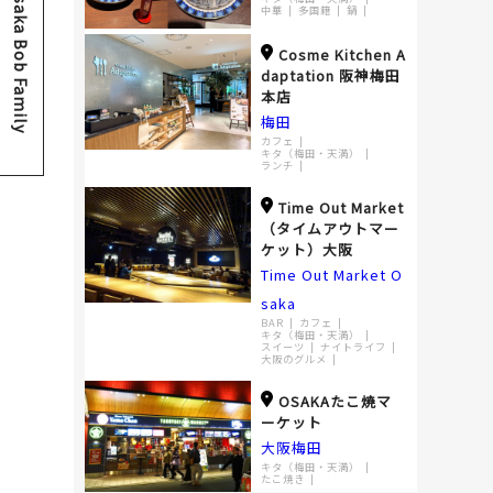
Osaka Bob Family
中華
多国籍
鍋
Cosme Kitchen A
daptation 阪神梅田
本店
梅田
カフェ
キタ（梅田・天満）
ランチ
Time Out Market
（タイムアウトマー
ケット）大阪
Time Out Market O
saka
BAR
カフェ
キタ（梅田・天満）
スイーツ
ナイトライフ
大阪のグルメ
OSAKAたこ焼マ
ーケット
大阪梅田
キタ（梅田・天満）
たこ焼き