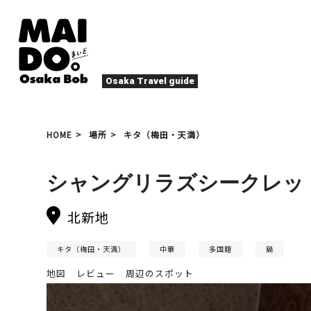
Osaka Travel guide
大阪グルメ
祭
HOME
場所
キタ（梅田・天満）
ナイトライフ
イベント
エンターテイメント
四季・自然
シャングリラズシークレッ
ローカルフード
た
アクティビティ
宿泊
キタ（梅田・北新地）
北新地
文化・歴史
大阪人
癒やし
その他
キタ（梅田・天満）
中華
多国籍
鍋
地図
レビュー
周辺のスポット
アート
春
夏
秋
冬
焼肉
ス
スポーツ