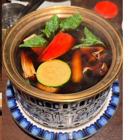
c
e
ベイエリア
e
（USJ・海遊館）
新大阪・十三
b
o
天神祭り
建造物
o
k
泉南
（KIX・りんくう・岸和田）
その他