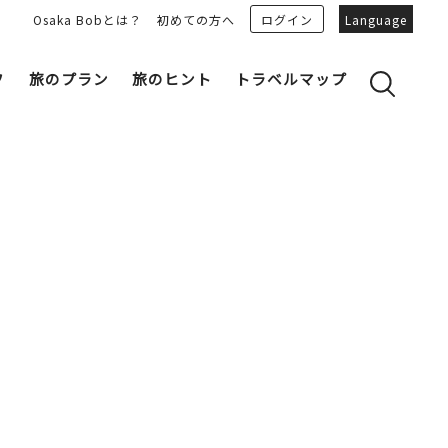
Osaka Bobとは？
初めての方へ
ログイン
Language
フ
旅のプラン
旅のヒント
トラベルマップ
yのおすすめプランを見る
OSAKA 雑学
る
OSAKAN PEOPLE
ェア
“おおきに”トークガイド
Osaka Bob ダウンロード
大阪城
和食
MOVIE 大阪の街を歩こう
中之島・本町
LINEスタンプ
フリーマガジン
フォトスポット
ユニーク
Bob‘ｓ パートナー