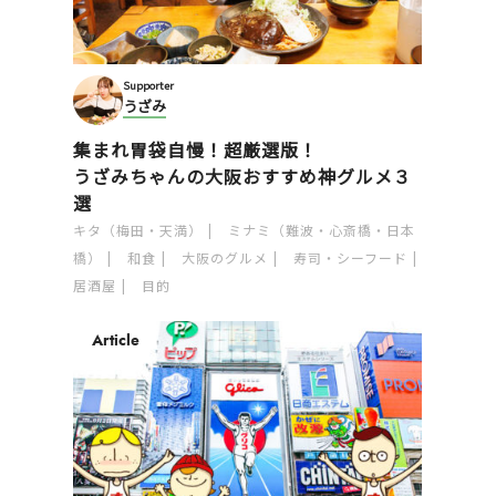
Supporter
うざみ
集まれ胃袋自慢！超厳選版！
うざみちゃんの大阪おすすめ神グルメ３
選
キタ（梅田・天満）
ミナミ（難波・心斎橋・日本
橋）
和食
大阪のグルメ
寿司・シーフード
居酒屋
目的
Article