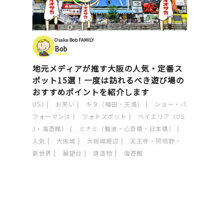
Osaka Bob FAMILY
Bob
地元メディアが推す大阪の人気・定番ス
ポット15選！一度は訪れるべき遊び場の
おすすめポイントを紹介します
USJ
お笑い
キタ（梅田・天満）
ショー・パ
フォーマンス
フォトスポット
ベイエリア（US
J・海遊館）
ミナミ（難波・心斎橋・日本橋）
人気
大阪城
大阪城周辺
天王寺・阿倍野・
新世界
展望台
建造物
海遊館