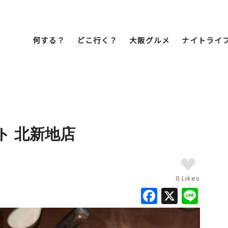
何する？
どこ行く？
大阪グルメ
ナイトライ
Bob Famil
マイプランを作
マイプランをシ
ト 北新地店
文化・歴史
展望台
ミナミ
こ焼き
居酒屋
ラーメン
（道頓堀・難波・
心斎橋・日本橋）
天王寺・阿倍野・新世界
0 Likes
F
X
Li
街歩き
クルーズ
a
n
イーツ
カフェ
酒