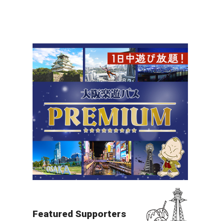
北摂（万博・箕面・ITM）
夜景
すべての目的地を見る
Featured Supporters