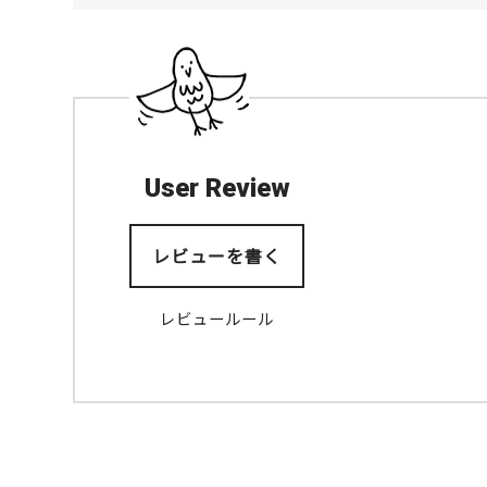
ポケモンセンター
オーサカ
梅田
串カツ松葉 ルクア
大阪店
User Review
梅田
キタ（梅田・天満）
ローカルフード
レビューを書く
GRAND GREEN O
SAKA（グラングリ
ーン大阪）
レビュールール
梅田
キタ（梅田・天満）
公園
鮨酒場てっぺい
梅田
キタ（梅田・天満）
寿司・シーフード