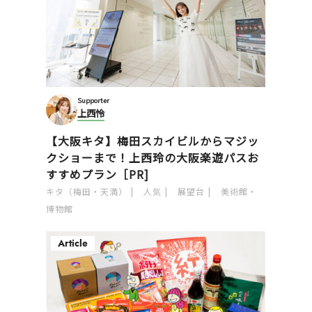
Supporter
上西怜
【大阪キタ】梅田スカイビルからマジッ
クショーまで！上西玲の大阪楽遊パスお
すすめプラン［PR]
キタ（梅田・天満）
人気
展望台
美術館・
博物館
Article