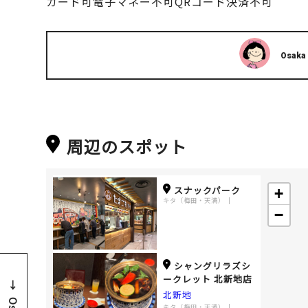
カード可電子マネー不可QRコード決済不可
Osaka
周辺のスポット
スナックパーク
+
キタ（梅田・天満）
−
シャングリラズシ
ークレット 北新地店
北新地
キタ（梅田・天満）