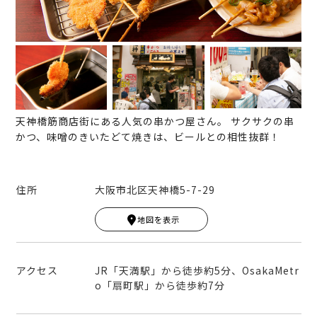
天神橋筋商店街にある人気の串かつ屋さん。 サクサクの串
かつ、味噌のきいたどて焼きは、ビールとの相性抜群！
住所
大阪市北区天神橋5-7-29
Leaflet
|
© MapTiler
© OpenStreetMap contribut
ors
地図を表示
+
−
アクセス
JR「天満駅」から徒歩約5分、OsakaMetr
o「扇町駅」から徒歩約7分