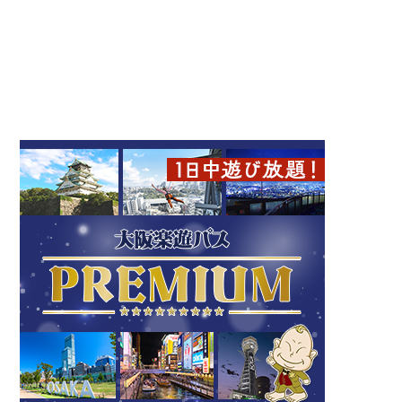
bb.qオリーブチキンカフ
歯神社
ェ JR天満駅前店
梅田
天満
キタ（梅田・天満）
寺社・仏閣
キタ（梅田・天満）
多国籍
mix jaguar（ミックスジ
ゆるるの実
ャガー）
天神橋筋六丁目
天神橋筋六丁目
カフェ
キタ（梅田・天満）
カフェ
キタ（梅田・天満）