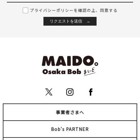
プライバシーポリシーを確認の上、同意する
焼肉ホルモン 坂上 梅田
シーズセカンド
本店
天神橋筋六丁目
梅田
BAR
キタ（梅田・天満）
キタ（梅田・天満）
ナイトライフ
ユニーク
大阪のグルメ
焼肉
事業者さまへ
Bob's PARTNER