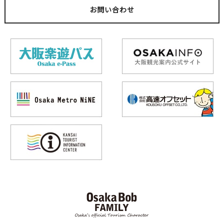
お問い合わせ
深海BAR THE DEEP
Bar Source 中崎町店
天神橋筋六丁目
天満
BAR
キタ（梅田・天満）
キタ（梅田・天満）
居酒屋
ナイトライフ
ユニーク
米と葡萄
稲田酒店
天神橋筋六丁目駅
天満
BAR
キタ（梅田・天満）
キタ（梅田・天満）
和食
ナイトライフ
居酒屋
居酒屋
日本酒