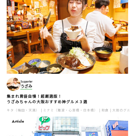
大阪ふれあいの水辺
旧桜宮公会堂
桜ノ宮
天満
キタ（梅田・天満）
ビーチ
キタ（梅田・天満）
建造物
公園
Supporter
うざみ
天神橋筋商店街
Whitebird coffee stand
集まれ胃袋自慢！超厳選版！
天満
うざみちゃんの大阪おすすめ神グルメ３選
カフェ
キタ（梅田・天満）
キタ（梅田・天満）
スイーツ
キタ（梅田・天満）
ミナミ（難波・心斎橋・日本橋）
和食
大阪のグルメ
ショッピング
Article