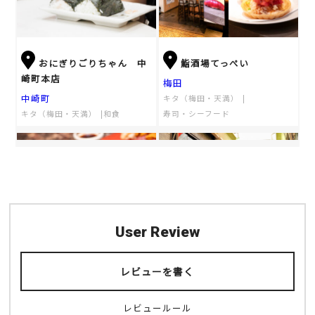
おにぎりごりちゃん 中
鮨酒場てっぺい
崎町本店
梅田
中崎町
キタ（梅田・天満）
キタ（梅田・天満）
和食
寿司・シーフード
User Review
天五中崎通り商店街
OKITAYA梅田東通り店
レビューを書く
中崎町
梅田
キタ（梅田・天満）
キタ（梅田・天満）
ショッピング
大阪のグルメ
レビュールール
寿司・シーフード
居酒屋
焼肉