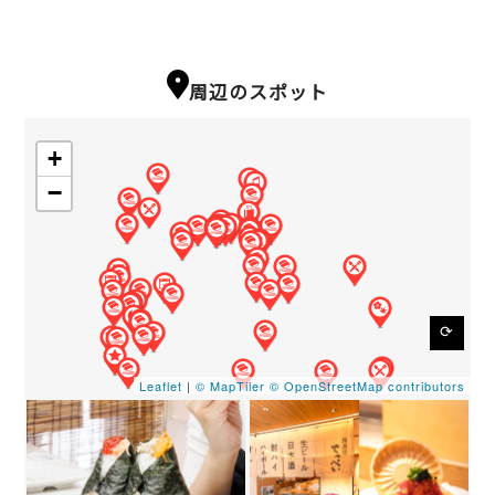
周辺のスポット
+
−
⟳
Leaflet
|
© MapTiler
© OpenStreetMap contributors