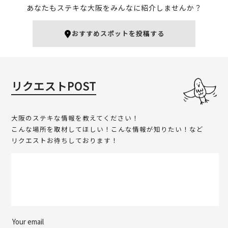
あなたもステキな大阪をみんなに紹介しませんか？
おすすめスポットを投稿する
かまぼこ専門店 八尾蒲鉾
大旦那
店
天満
天満
キタ（梅田・天満）
居酒屋
キタ（梅田・天満）
ユニーク
リクエストPOST
居酒屋
大阪のステキな情報を教えてください！
こんな場所を取材してほしい！こんな情報が知りたい！など
リクエストお待ちしております！
電撃ホルモン ツギヱ
七福神
天満
天満
キタ（梅田・天満）
キタ（梅田・天満）
ローカルフード
居酒屋
ローカルフード
居酒屋