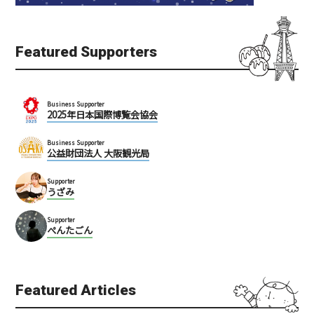
Featured Supporters
Business Supporter
PEOPLE’S（ピープル
2025年日本国際博覧会協会
qt 天満店
ズ）天五店
天満
Business Supporter
天神橋筋5丁目商店街
公益財団法人 大阪観光局
キタ（梅田・天満）
キタ（梅田・天満）
ショッピング
ショッピング
Supporter
うざみ
Supporter
ぺんたごん
Featured Articles