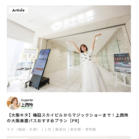
フルーツ大福 まる姫
サムギョプサル 韓国料
理 バブ 梅田店
Article
南森町
キタ（梅田・天満）
焼肉
キタ（梅田・天満）
スイーツ
食べ放題
和食
フォトジェニック推し事
スタジオ imagenica(イマジ
Supporter
天然温泉 なにわの湯
ェニカ)
上西怜
天神橋筋六丁目
梅田
【大阪キタ】梅田スカイビルからマジックショーまで！上西玲
キタ（梅田・天満）
スパ
イベント
カフェ
の大阪楽遊パスおすすめプラン［PR]
キタ（梅田・天満）
キタ（梅田・天満）
人気
展望台
美術館・博物館
フォトスポット
ユニーク