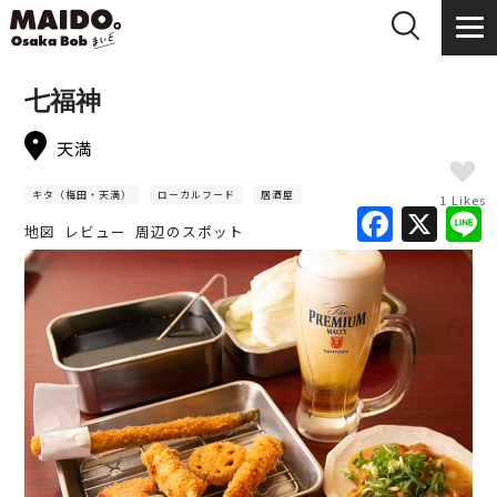
七福神
天満
キタ（梅田・天満）
ローカルフード
居酒屋
1 Likes
F
X
地図
レビュー
周辺のスポット
a
c
e
b
o
o
k