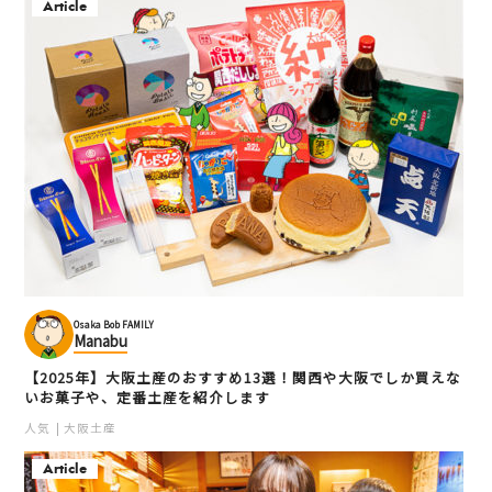
Article
大阪くらしの今昔館（住
元祖ぶっちぎり寿司 魚
まいのミュージアム）
心 本店
天満
キタ（梅田・天満）
和食
キタ（梅田・天満）
寿司・シーフード
ミュージアム
文化・歴史
Osaka Bob FAMILY
Manabu
【2025年】大阪土産のおすすめ13選！関西や大阪でしか買えな
いお菓子や、定番土産を紹介します
人気
大阪土産
Article