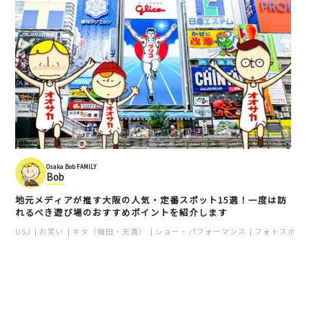
ハッピーキャンパーベー
寿司屋まつい
グル
天満
天神橋
キタ（梅田・天満）
和食
カフェ
キタ（梅田・天満）
寿司・シーフード
大阪のグルメ
Osaka Bob FAMILY
Bob
地元メディアが推す大阪の人気・定番スポット15選！一度は訪
れるべき遊び場のおすすめポイントを紹介します
USJ
お笑い
キタ（梅田・天満）
ショー・パフォーマンス
フォトスポッ
一風堂 SHIROMARU-BAS
しぇからしか 梅田店
E（シロマルベース） 梅田店