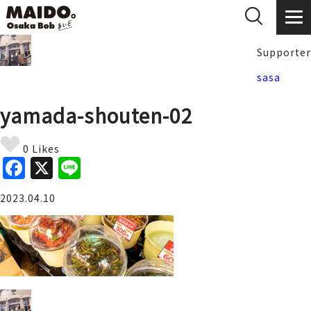
Supporter
sasa
yamada-shouten-02
0 Likes
F
X
Li
a
n
2023.04.10
c
e
e
b
o
o