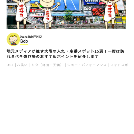
Osaka Bob FAMILY
Bob
地元メディアが推す大阪の人気・定番スポット15選！一度は訪
れるべき遊び場のおすすめポイントを紹介します
USJ
お笑い
キタ（梅田・天満）
ショー・パフォーマンス
フォトスポッ