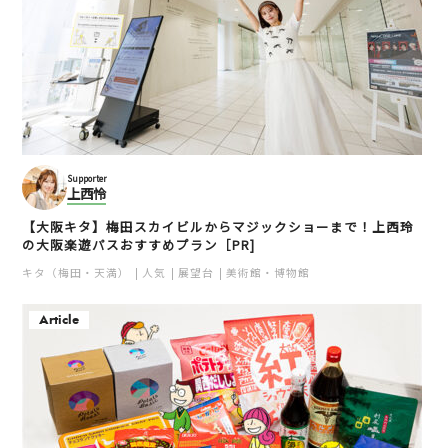
Supporter
上西怜
【大阪キタ】梅田スカイビルからマジックショーまで！上西玲
の大阪楽遊パスおすすめプラン［PR]
キタ（梅田・天満）
人気
展望台
美術館・博物館
Article