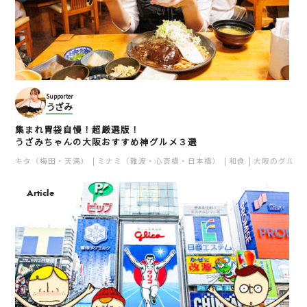
Supporter
うざみ
集まれ胃袋自慢！超厳選版！
うざみちゃんの大阪おすすめ神グルメ３選
キタ（梅田・天満）
ミナミ（難波・心斎橋・日本橋）
和食
大阪のグルメ
Article