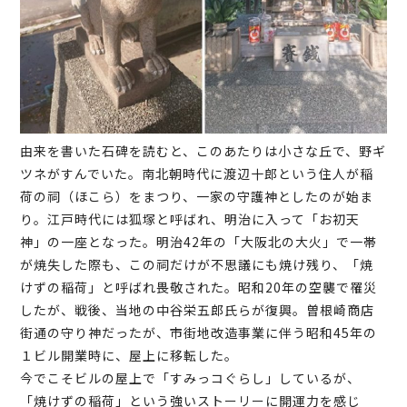
由来を書いた石碑を読むと、このあたりは小さな丘で、野ギ
ツネがすんでいた。南北朝時代に渡辺十郎という住人が稲
荷の祠（ほこら）をまつり、一家の守護神としたのが始ま
り。江戸時代には狐塚と呼ばれ、明治に入って「お初天
神」の一座となった。明治42年の「大阪北の大火」で一帯
が焼失した際も、この祠だけが不思議にも焼け残り、「焼
けずの稲荷」と呼ばれ畏敬された。昭和20年の空襲で罹災
したが、戦後、当地の中谷栄五郎氏らが復興。曽根崎商店
街通の守り神だったが、市街地改造事業に伴う昭和45年の
１ビル開業時に、屋上に移転した。
今でこそビルの屋上で「すみっコぐらし」しているが、
「焼けずの稲荷」という強いストーリーに開運力を感じ