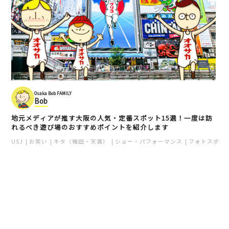
Osaka Bob FAMILY
Bob
地元メディアが推す大阪の人気・定番スポット15選！一度は訪
れるべき遊び場のおすすめポイントを紹介します
USJ
お笑い
キタ（梅田・天満）
ショー・パフォーマンス
フォトスポッ