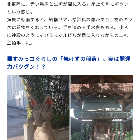
北東隅に、赤い鳥居と生垣が目に入る。屋上の角にポツン
という感じ。
拝殿に対面すると、結構リアルな狛狐の像があり、左のキツ
ネは巻物をくわえている。手を清める手水舎もある。後ろ
に神殿のようにそびえるマルビルが目に入りながらの二礼
二拍手一礼。
■すみっコぐらしの「焼けずの稲荷」。実は開運
力バツグン！？