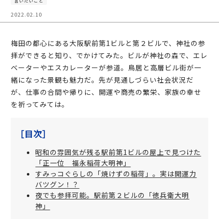
言いたいこと
2022.02.10
梅田の都心にある大阪駅前第1ビルと第２ビルで、神社の参
拝ができると知り、でかけてみた。ビルが神社の森で、エレ
ベーターやエスカレーターが参道。鳥居と高層ビル街が一
緒になった景観も魅力だ。先が見通しづらい社会状況だ
が、仕事の合間や帰りに、開運や商売の繁栄、家族の幸せ
を祈ってみては。
［目次］
昭和の雰囲気が残る駅前第1ビルの屋上で見つけた
「正一位 福永稲荷大明神」
すみっコぐらしの「焼けずの稲荷」。実は開運力
バツグン！？
夜でも参拝可能。駅前第２ビルの「徳兵衛大明
神」