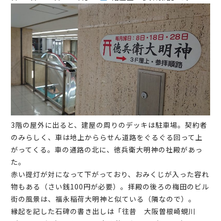
3階の屋外に出ると、建屋の周りのデッキは駐車場。契約者
のみらしく、車は地上かららせん道路をぐるぐる回って上
がってくる。車の通路の北に、徳兵衛大明神の社殿があっ
た。
赤い提灯が対になって下がっており、おみくじが入った容れ
物もある（さい銭100円が必要）。拝殿の後ろの梅田のビル
街の風景は、福永稲荷大明神と似ている（隣なので）。
縁起を記した石碑の書き出しは「往昔 大阪曽根崎蜆川