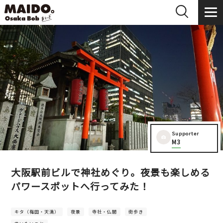
Supporter
M3
大阪駅前ビルで神社めぐり。夜景も楽しめる
パワースポットへ行ってみた！
キタ（梅田・天満）
夜景
寺社・仏閣
街歩き