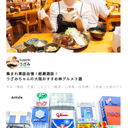
Supporter
うざみ
集まれ胃袋自慢！超厳選版！
うざみちゃんの大阪おすすめ神グルメ３選
キタ（梅田・天満）
ミナミ（難波・心斎橋・日本橋）
和食
大阪のグルメ
Article