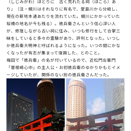
（しじみがわ）ほとりに 古く荒れたる祠（ほこら）あ
り」（注・蜆川はそれなりに有名で、堂島川から分岐し、
現在の新地本通あたりを流れていた。蜆川にかかっていた
桜橋の地名が今も残る）。徳兵衛さんという信心深い人
が、修理しながら古い祠に住み、いつも修行をして合掌三
昧をしていると多々の霊験があり、評判となった。いつし
か徳兵衛大明神と呼ばれるようになった。いつの間にかな
くなったが有志が集まって復興した、とのこと。
梅田で「徳兵衛」の名が付いているので、近松門左衛門
「曽根崎心中」の主人公・お初徳兵衛のゆかりかもとイメ
ージしていたが、関係のない別の徳兵衛さんだった。