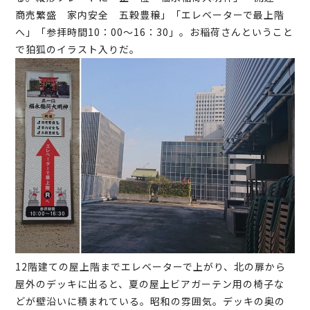
商売繁盛 家内安全 五穀豊穣」「エレベーターで最上階
へ」「参拝時間10：00～16：30」。お稲荷さんということ
で狛狐のイラスト入りだ。
12階建ての屋上階までエレベーターで上がり、北の扉から
屋外のデッキに出ると、夏の屋上ビアガーテン用の椅子な
どが壁沿いに積まれている。昭和の雰囲気。デッキの奥の