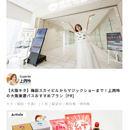
Supporter
上西怜
【大阪キタ】梅田スカイビルからマジックショーまで！上西玲
の大阪楽遊パスおすすめプラン［PR]
キタ（梅田・天満）
人気
展望台
美術館・博物館
Article