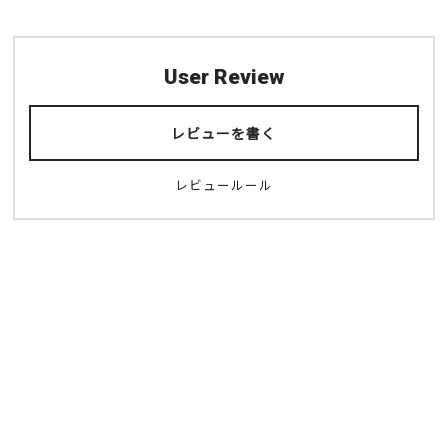
User Review
レビューを書く
千成屋珈琲
レビュールール
御菓子司 モモヤ 小坂店
新世界
東大阪
カフェ
スイーツ
人気
スイーツ
その他の場所
人気
天王寺・阿倍野・新世界