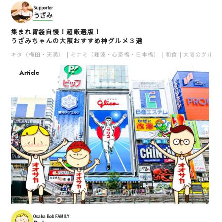
Supporter
うざみ
集まれ胃袋自慢！超厳選版！
うざみちゃんの大阪おすすめ神グルメ３選
キタ（梅田・天満）
ミナミ（難波・心斎橋・日本橋）
和食
大阪のグルメ
Article
Osaka Bob FAMILY