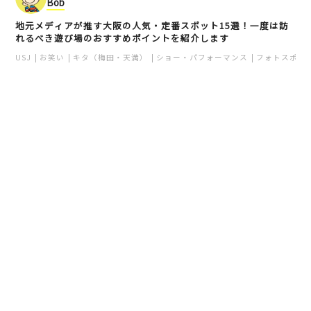
Bob
地元メディアが推す大阪の人気・定番スポット15選！一度は訪
れるべき遊び場のおすすめポイントを紹介します
USJ
お笑い
キタ（梅田・天満）
ショー・パフォーマンス
フォトスポッ