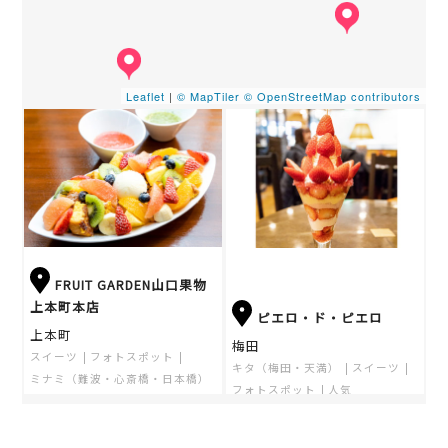
Leaflet
|
© MapTiler
© OpenStreetMap contributors
FRUIT GARDEN山口果物
上本町本店
ピエロ・ド・ピエロ
上本町
梅田
スイーツ
フォトスポット
キタ（梅田・天満）
スイーツ
ミナミ（難波・心斎橋・日本橋）
フォトスポット
人気
人気