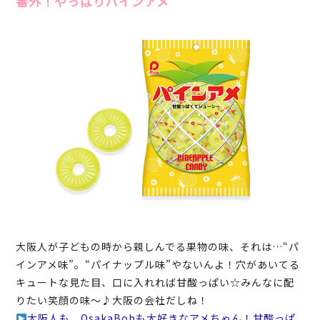
番外！やっぱりパインアメ
大阪人が子どもの時から親しんでる果物の味、それは…“パ
インアメ味”。“パイナップル味”やないんよ！穴があいてる
キュートな見た目、口に入れれば甘酸っぱい☆みんなに配
りたい笑顔の味～♪大阪の会社だしね！
大阪人も、OsakaBobも大好きなアメちゃん！甘酸っぱ