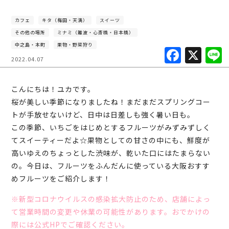
カフェ
キタ（梅田・天満）
スイーツ
その他の場所
ミナミ（難波・心斎橋・日本橋）
中之島・本町
果物・野菜狩り
F
X
2022.04.07
a
c
こんにちは！ユカです。
e
桜が美しい季節になりましたね！まだまだスプリングコー
b
トが手放せないけど、日中は日差しも強く暑い日も。
この季節、いちごをはじめとするフルーツがみずみずしく
o
てスイーティーだよ☆果物としての甘さの中にも、鮮度が
o
高いゆえのちょっとした渋味が、乾いた口にはたまらない
k
の。今日は、フルーツをふんだんに使っている大阪おすす
めフルーツをご紹介します！
※新型コロナウイルスの感染拡大防止のため、店舗によっ
て営業時間の変更や休業の可能性があります。おでかけの
際には公式HPでご確認ください。