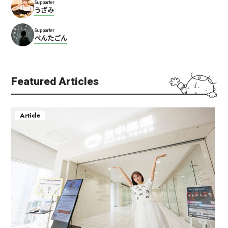
Supporter
うざみ
Supporter
ぺんたごん
Featured Articles
Article