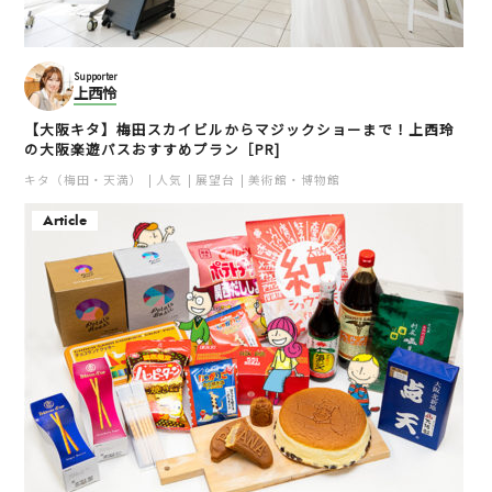
Supporter
上西怜
【大阪キタ】梅田スカイビルからマジックショーまで！上西玲
の大阪楽遊パスおすすめプラン［PR]
キタ（梅田・天満）
人気
展望台
美術館・博物館
Article