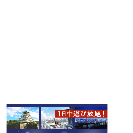
フルーツ最中 十み果 新
町店
フルーツ大福 まる姫
四ツ橋
南森町
スイーツ
キタ（梅田・天満）
スイーツ
ミナミ（難波・心斎橋・日本橋）
和食
和食