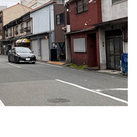
ベイエリア
（USJ・海遊館）
新大阪・十三
天神祭り
建造物
泉南
（KIX・りんくう・岸和田）
その他