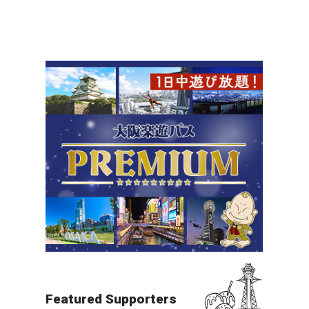
北摂（万博・箕面・ITM）
夜景
すべての目的地を見る
Featured Supporters