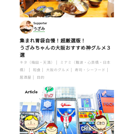
Supporter
うざみ
集まれ胃袋自慢！超厳選版！
うざみちゃんの大阪おすすめ神グルメ３
選
キタ（梅田・天満）
ミナミ（難波・心斎橋・日本
橋）
和食
大阪のグルメ
寿司・シーフード
居酒屋
目的
Article