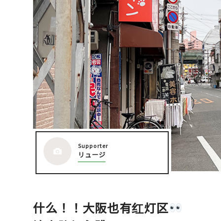
大阪城周辺
堺・泉北
Supporter
リュージ
什么！！大阪也有红灯区