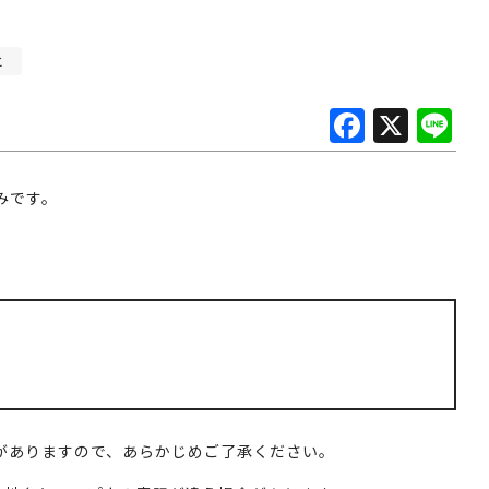
と
F
X
Li
a
n
c
e
です。
e
b
o
o
k
がありますので、あらかじめご了承ください。