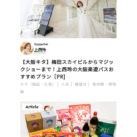
Supporter
上西怜
【大阪キタ】梅田スカイビルからマジッ
クショーまで！上西玲の大阪楽遊パスお
すすめプラン［PR]
キタ（梅田・天満）
人気
展望台
美術館・博物
館
Article