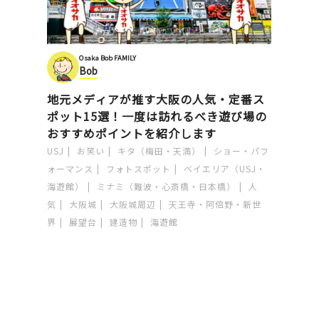
Osaka Bob FAMILY
Bob
地元メディアが推す大阪の人気・定番ス
ポット15選！一度は訪れるべき遊び場の
おすすめポイントを紹介します
USJ
お笑い
キタ（梅田・天満）
ショー・パフ
ォーマンス
フォトスポット
ベイエリア（USJ・
海遊館）
ミナミ（難波・心斎橋・日本橋）
人
気
大阪城
大阪城周辺
天王寺・阿倍野・新世
界
展望台
建造物
海遊館