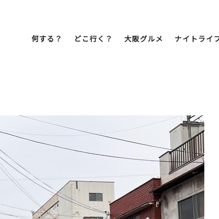
何する？
どこ行く？
大阪グルメ
ナイトライ
Bob Famil
マイプランを作
マイプランをシ
文化・歴史
展望台
ミナミ
こ焼き
居酒屋
ラーメン
（道頓堀・難波・
心斎橋・日本橋）
天王寺・阿倍野・新世界
街歩き
クルーズ
イーツ
カフェ
酒