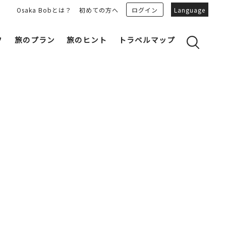
Osaka Bobとは？
初めての方へ
ログイン
Language
フ
旅のプラン
旅のヒント
トラベルマップ
yのおすすめプランを見る
OSAKA 雑学
る
OSAKAN PEOPLE
ェア
“おおきに”トークガイド
Osaka Bob ダウンロード
大阪城
和食
MOVIE 大阪の街を歩こう
中之島・本町
LINEスタンプ
フリーマガジン
フォトスポット
ユニーク
Bob‘ｓ パートナー