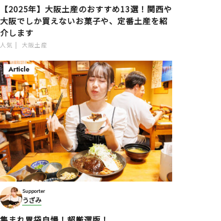
【2025年】大阪土産のおすすめ13選！関西や
大阪でしか買えないお菓子や、定番土産を紹
介します
人気
大阪土産
Article
Supporter
うざみ
集まれ胃袋自慢！超厳選版！