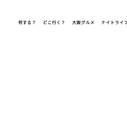
何する？
どこ行く？
大阪グルメ
ナイトライ
Bob Famil
マイプランを作
マイプランをシ
文化・歴史
展望台
ミナミ
こ焼き
居酒屋
ラーメン
（道頓堀・難波・
心斎橋・日本橋）
天王寺・阿倍野・新世界
街歩き
クルーズ
イーツ
カフェ
酒