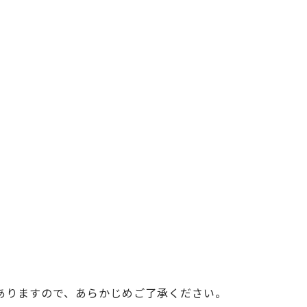
ベイエリア
（USJ・海遊館）
新大阪・十三
天神祭り
建造物
泉南
（KIX・りんくう・岸和田）
その他
ありますので、あらかじめご了承ください。