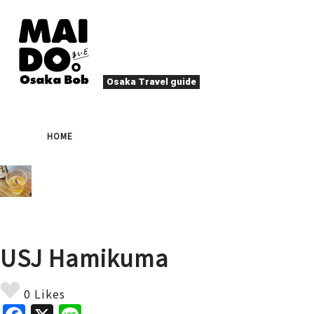
Osaka Travel guide
大阪グルメ
祭
HOME
ナイトライフ
イベント
エンターテイメント
四季・自然
ローカルフード
た
アクティビティ
宿泊
キタ（梅田・北新地）
文化・歴史
大阪人
USJ Hamikuma
癒やし
その他
アート
春
夏
秋
冬
焼肉
ス
0 Likes
スポーツ