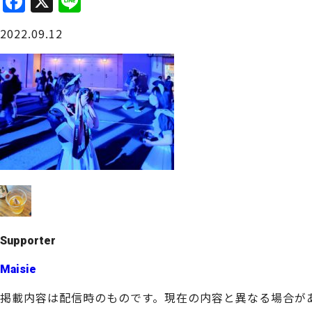
F
X
Li
a
n
大阪城周辺
2022.09.12
c
e
e
b
o
o
堺・泉北
k
Supporter
Maisie
掲載内容は配信時のものです。現在の内容と異なる場合が