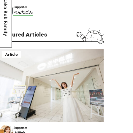
Osaka Bob Family
Supporter
ぺんたごん
Featured Articles
Article
Supporter