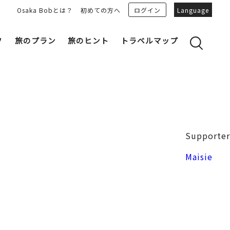
Osaka Bobとは？
初めての方へ
ログイン
Language
フ
旅のプラン
旅のヒント
トラベルマップ
yのおすすめプランを見る
OSAKA 雑学
る
OSAKAN PEOPLE
ェア
“おおきに”トークガイド
Osaka Bob ダウンロード
大阪城
Supporter
和食
MOVIE 大阪の街を歩こう
中之島・本町
Maisie
LINEスタンプ
フリーマガジン
フォトスポット
ユニーク
Bob‘ｓ パートナー