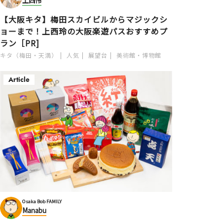
上西怜
【大阪キタ】梅田スカイビルからマジックシ
ョーまで！上西玲の大阪楽遊パスおすすめプ
ラン［PR]
キタ（梅田・天満）
人気
展望台
美術館・博物館
Article
Osaka Bob FAMILY
Manabu