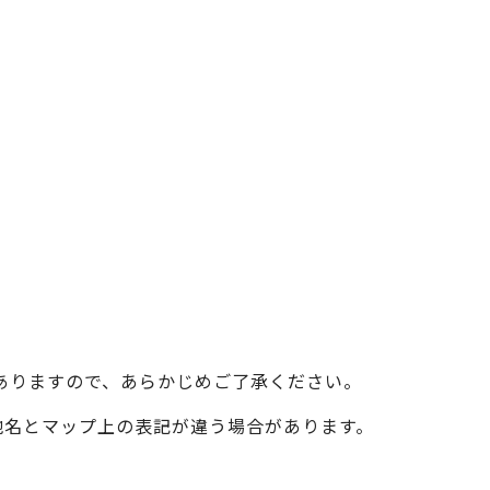
ベイエリア
（USJ・海遊館）
新大阪・十三
天神祭り
建造物
泉南
（KIX・りんくう・岸和田）
その他
ありますので、あらかじめご了承ください。
際の地名とマップ上の表記が違う場合があります。