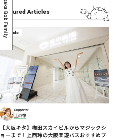
Osaka Bob Family
Featured Articles
Article
Supporter
上西怜
【大阪キタ】梅田スカイビルからマジックシ
ョーまで！上西玲の大阪楽遊パスおすすめプ