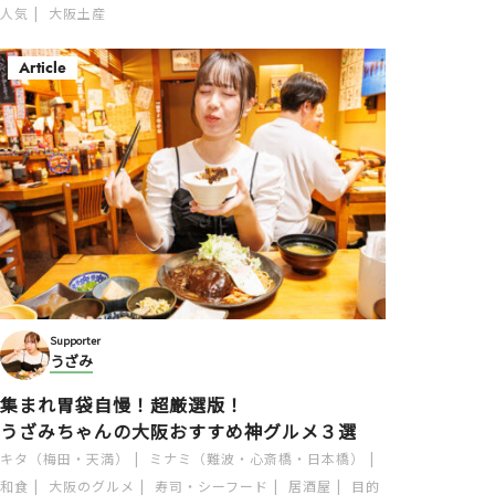
人気
大阪土産
Article
Supporter
うざみ
集まれ胃袋自慢！超厳選版！
うざみちゃんの大阪おすすめ神グルメ３選
キタ（梅田・天満）
ミナミ（難波・心斎橋・日本橋）
和食
大阪のグルメ
寿司・シーフード
居酒屋
目的