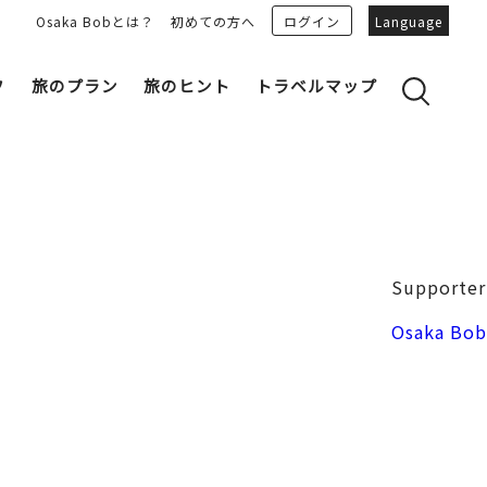
Osaka Bobとは？
初めての方へ
ログイン
Language
フ
旅のプラン
旅のヒント
トラベルマップ
yのおすすめプランを見る
OSAKA 雑学
る
OSAKAN PEOPLE
ェア
“おおきに”トークガイド
Osaka Bob ダウンロード
大阪城
Supporter
和食
MOVIE 大阪の街を歩こう
中之島・本町
Osaka Bob
LINEスタンプ
フリーマガジン
フォトスポット
ユニーク
Bob‘ｓ パートナー