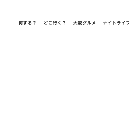
何する？
どこ行く？
大阪グルメ
ナイトライ
Bob Famil
マイプランを作
マイプランをシ
文化・歴史
展望台
ミナミ
こ焼き
居酒屋
ラーメン
（道頓堀・難波・
心斎橋・日本橋）
天王寺・阿倍野・新世界
街歩き
クルーズ
イーツ
カフェ
酒