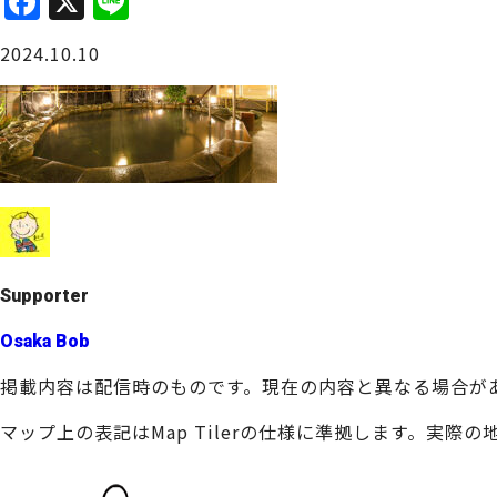
F
X
Li
a
n
大阪城周辺
2024.10.10
c
e
e
b
o
o
堺・泉北
k
Supporter
Osaka Bob
掲載内容は配信時のものです。現在の内容と異なる場合が
マップ上の表記はMap Tilerの仕様に準拠します。実