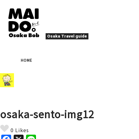
Osaka Travel guide
大阪グルメ
祭
HOME
ナイトライフ
イベント
エンターテイメント
四季・自然
ローカルフード
た
アクティビティ
宿泊
キタ（梅田・北新地）
文化・歴史
大阪人
osaka-sento-img12
癒やし
その他
アート
春
夏
秋
冬
焼肉
ス
0 Likes
スポーツ