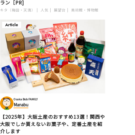
ラン［PR]
キタ（梅田・天満）
人気
展望台
美術館・博物館
Article
Osaka Bob FAMILY
Manabu
【2025年】大阪土産のおすすめ13選！関西や
大阪でしか買えないお菓子や、定番土産を紹
介します