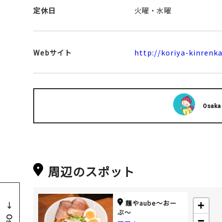
定休日
火曜・水曜
Webサイト
http://koriya-kinrenk
Osaka
周辺のスポット
麺やaube～おー
+
ぶ～
−