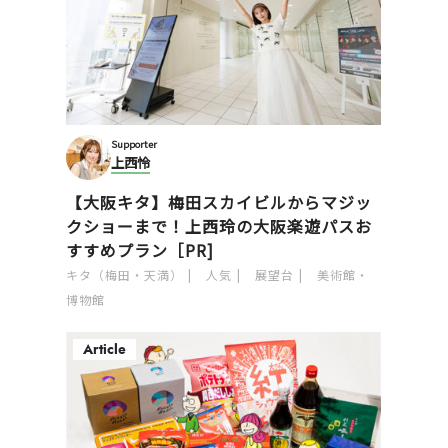
Supporter
上西怜
【大阪キタ】梅田スカイビルからマジッ
クショーまで！上西玲の大阪楽遊パスお
すすめプラン［PR]
キタ（梅田・天満）
人気
展望台
美術館・
博物館
Article