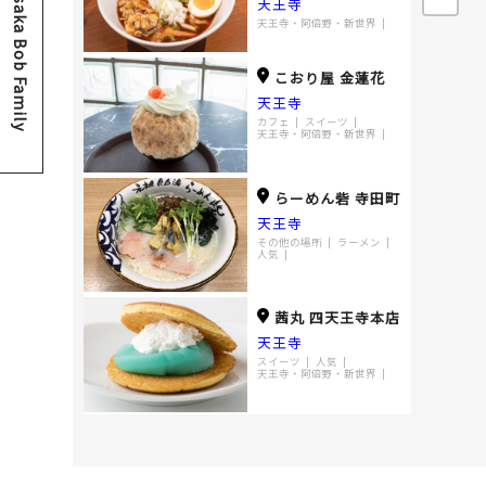
Osaka Bob Family
天王寺
天王寺・阿倍野・新世界
こおり屋 金蓮花
天王寺
カフェ
スイーツ
天王寺・阿倍野・新世界
らーめん砦 寺田町
天王寺
その他の場所
ラーメン
人気
茜丸 四天王寺本店
天王寺
スイーツ
人気
天王寺・阿倍野・新世界