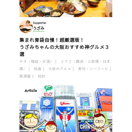
Supporter
うざみ
集まれ胃袋自慢！超厳選版！
うざみちゃんの大阪おすすめ神グルメ３
選
キタ（梅田・天満）
ミナミ（難波・心斎橋・日本
橋）
和食
大阪のグルメ
寿司・シーフード
居酒屋
目的
Article