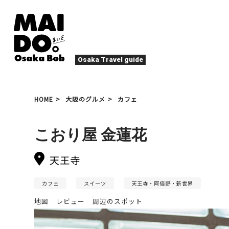
Osaka Travel guide
大阪グルメ
祭
HOME
大阪のグルメ
カフェ
ナイトライフ
イベント
エンターテイメント
四季・自然
こおり屋 金蓮花
ローカルフード
た
アクティビティ
宿泊
キタ（梅田・北新地）
天王寺
文化・歴史
大阪人
癒やし
その他
カフェ
スイーツ
天王寺・阿倍野・新世界
地図
レビュー
周辺のスポット
アート
春
夏
秋
冬
焼肉
ス
スポーツ