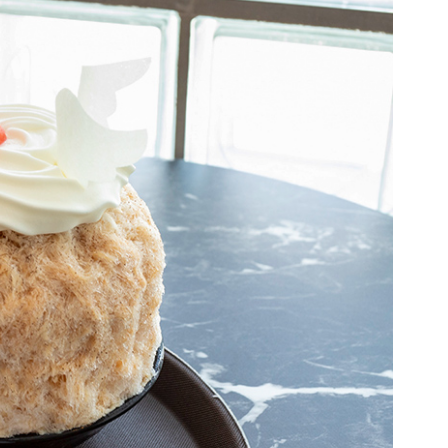
c
e
ベイエリア
e
（USJ・海遊館）
新大阪・十三
b
o
天神祭り
建造物
o
k
泉南
（KIX・りんくう・岸和田）
その他