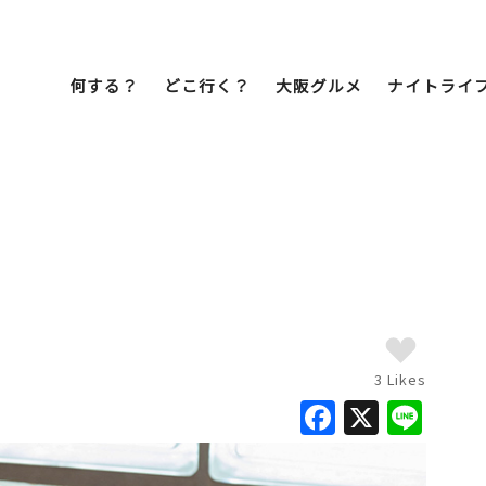
何する？
どこ行く？
大阪グルメ
ナイトライ
Bob Famil
マイプランを作
マイプランをシ
文化・歴史
展望台
ミナミ
こ焼き
居酒屋
ラーメン
（道頓堀・難波・
心斎橋・日本橋）
天王寺・阿倍野・新世界
3 Likes
F
X
Li
街歩き
クルーズ
a
n
イーツ
カフェ
酒