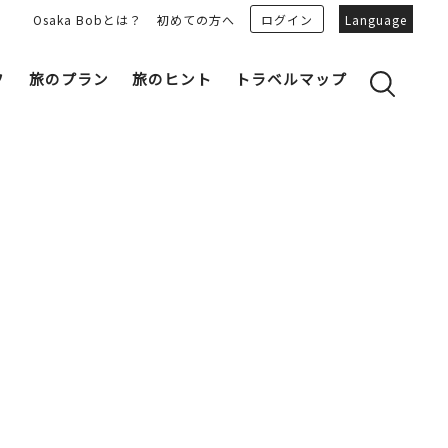
Osaka Bobとは？
初めての方へ
ログイン
Language
フ
旅のプラン
旅のヒント
トラベルマップ
yのおすすめプランを見る
OSAKA 雑学
る
OSAKAN PEOPLE
ェア
“おおきに”トークガイド
Osaka Bob ダウンロード
大阪城
和食
MOVIE 大阪の街を歩こう
中之島・本町
LINEスタンプ
フリーマガジン
フォトスポット
ユニーク
Bob‘ｓ パートナー