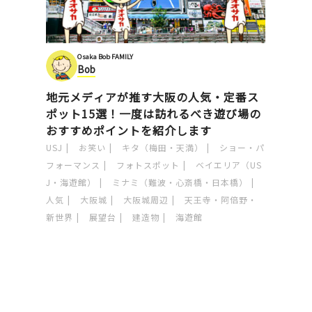
Osaka Bob FAMILY
Bob
地元メディアが推す大阪の人気・定番ス
ポット15選！一度は訪れるべき遊び場の
おすすめポイントを紹介します
USJ
お笑い
キタ（梅田・天満）
ショー・パ
フォーマンス
フォトスポット
ベイエリア（US
J・海遊館）
ミナミ（難波・心斎橋・日本橋）
人気
大阪城
大阪城周辺
天王寺・阿倍野・
新世界
展望台
建造物
海遊館