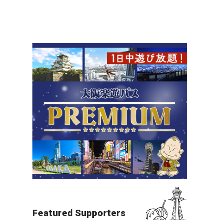
北摂（万博・箕面・ITM）
夜景
すべての目的地を見る
Featured Supporters