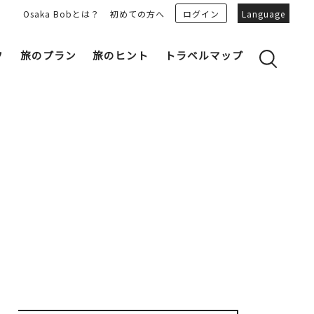
Osaka Bobとは？
初めての方へ
ログイン
Language
フ
旅のプラン
旅のヒント
トラベルマップ
yのおすすめプランを見る
OSAKA 雑学
る
OSAKAN PEOPLE
ェア
“おおきに”トークガイド
Osaka Bob ダウンロード
大阪城
和食
MOVIE 大阪の街を歩こう
中之島・本町
LINEスタンプ
フリーマガジン
フォトスポット
ユニーク
Bob‘ｓ パートナー