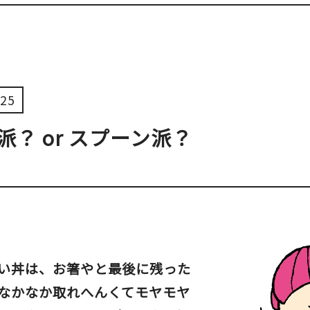
ベイエリア
（USJ・海遊館）
新大阪・十三
天神祭り
建造物
25
泉南
（KIX・りんくう・岸和田）
その他
派？ or スプーン派？
い丼は、お箸やと最後に残った
なかなか取れへんくてモヤモヤ