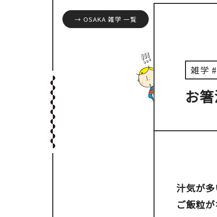
大阪城周辺
→ OSAKA 雑学 一覧
雑学 #
堺・泉北
お箸
汁気が多
ご飯粒が