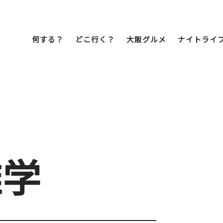
何する？
どこ行く？
大阪グルメ
ナイトライ
Bob Famil
マイプランを作
マイプランをシ
文化・歴史
展望台
ミナミ
こ焼き
居酒屋
ラーメン
（道頓堀・難波・
心斎橋・日本橋）
天王寺・阿倍野・新世界
雑学
街歩き
クルーズ
イーツ
カフェ
酒