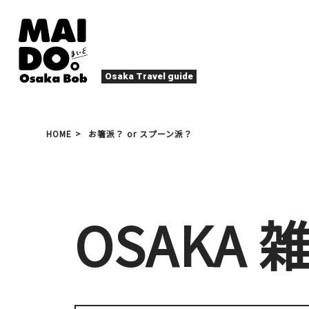
Osaka Travel guide
大阪グルメ
祭
HOME
お箸派？ or スプーン派？
ナイトライフ
イベント
エンターテイメント
四季・自然
ローカルフード
た
アクティビティ
宿泊
キタ（梅田・北新地）
OSAKA 
文化・歴史
大阪人
癒やし
その他
アート
焼肉
ス
春
夏
秋
冬
スポーツ