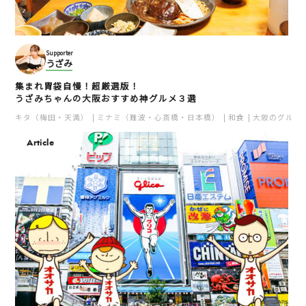
Supporter
うざみ
集まれ胃袋自慢！超厳選版！
うざみちゃんの大阪おすすめ神グルメ３選
キタ（梅田・天満）
ミナミ（難波・心斎橋・日本橋）
和食
大阪のグルメ
Article