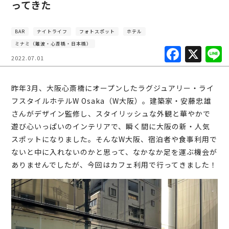
ってきた
BAR
ナイトライフ
フォトスポット
ホテル
ミナミ（難波・心斎橋・日本橋）
F
X
2022.07.01
a
c
昨年3月、大阪心斎橋にオープンしたラグジュアリー・ライ
e
フスタイルホテルW Osaka（W大阪）。建築家・安藤忠雄
b
さんがデザイン監修し、スタイリッシュな外観と華やかで
遊び心いっぱいのインテリアで、瞬く間に大阪の新・人気
o
スポットになりました。そんなW大阪、宿泊者や食事利用で
o
ないと中に入れないのかと思って、なかなか足を運ぶ機会が
k
ありませんでしたが、今回はカフェ利用で行ってきました！