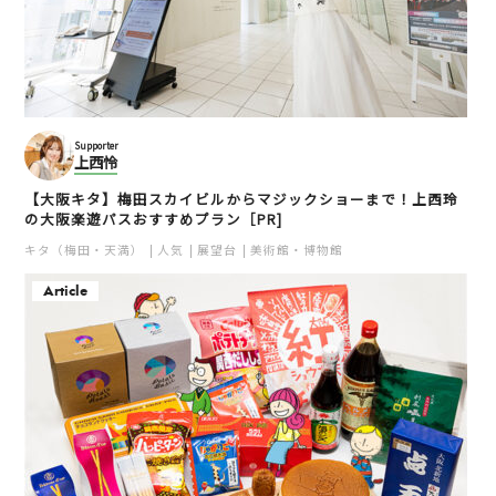
Supporter
上西怜
【大阪キタ】梅田スカイビルからマジックショーまで！上西玲
の大阪楽遊パスおすすめプラン［PR]
キタ（梅田・天満）
人気
展望台
美術館・博物館
Article