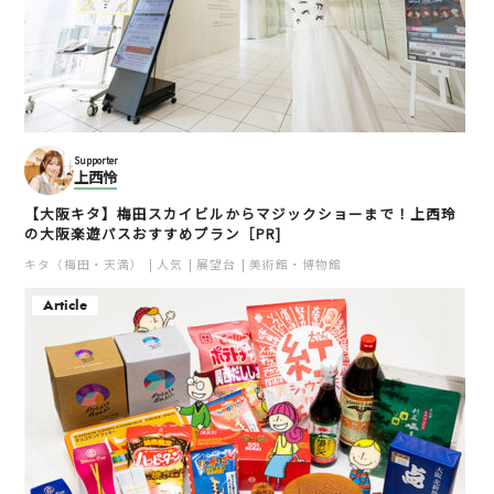
Supporter
上西怜
【大阪キタ】梅田スカイビルからマジックショーまで！上西玲
の大阪楽遊パスおすすめプラン［PR]
キタ（梅田・天満）
人気
展望台
美術館・博物館
Article