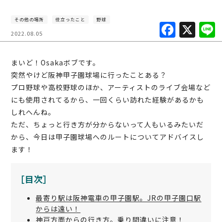
その他の場所
役立ったこと
野球
F
X
2022.08.05
a
c
まいど！Osakaボブです。
e
突然やけど阪神甲子園球場に行ったことある？
b
プロ野球や高校野球のほか、アーティストのライブ会場など
にも使用されてるから、一回くらい訪れた経験があるかも
o
しれへんね。
o
ただ、ちょっと行き方が分からないって人もいるみたいだ
k
から、今日は甲子園球場へのルートについてアドバイスし
ます！
［目次］
最寄り駅は阪神電車の甲子園駅。JRの甲子園口駅
からは遠い！
神戸方面からの行き方。乗り間違いに注意！