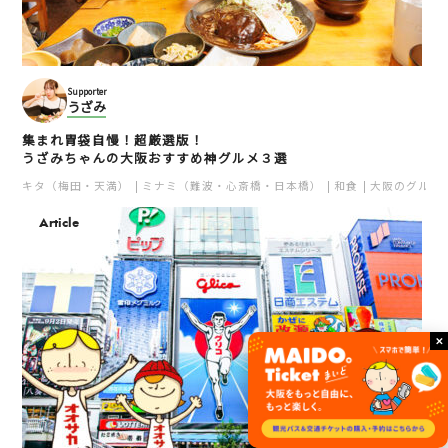
Supporter
うざみ
集まれ胃袋自慢！超厳選版！
うざみちゃんの大阪おすすめ神グルメ３選
キタ（梅田・天満）
ミナミ（難波・心斎橋・日本橋）
和食
大阪のグルメ
Article