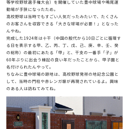
等学校野球選手権大会）を開催していた豊中球場や鳴尾運
動場が手狭になったため。
高校野球は当時でもすごい人気だったみたいで、たくさん
のお客さんを収容できる「大きな球場が必要！」となった
んやね。
完成した1924年は十干（中国の殷代から10日ごとに循環す
る日を表示する甲、乙、丙、丁、戊、己、庚、辛、壬、癸
の総称）の最初にあたる「甲」と、干支の一番手「子」が
60年ぶりに出会う縁起の良い年だったことから、甲子園と
名付けられたんやって。
ちなみに豊中球場の跡地は、高校野球発祥の地記念公園と
して、当時の門柱や赤レンガ塀が再現されているよ。興味
のある人は訪ねてみてね。