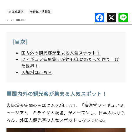
大阪城周辺
美術館・博物館
F
X
2023.08.08
a
c
［目次］
e
b
国内外の観光客が集まる人気スポット！
フィギュア造形集団が約40年にわたって作り上げ
o
た世界！
o
入場料はこちら
k
■国内外の観光客が集まる人気スポット！
大阪城天守閣のそばに2022年12月、「海洋堂フィギュアミ
ュージアム ミライザ大阪城」がオープンし、日本人はもち
ろん、外国人観光客の人気スポットになっている。