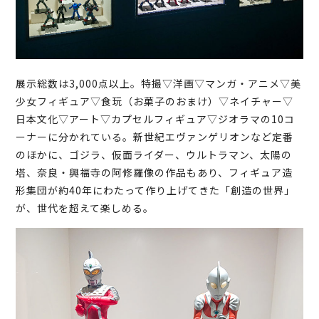
展示総数は3,000点以上。特撮▽洋画▽マンガ・アニメ▽美
少女フィギュア▽食玩（お菓子のおまけ）▽ネイチャー▽
日本文化▽アート▽カプセルフィギュア▽ジオラマの10コ
ーナーに分かれている。新世紀エヴァンゲリオンなど定番
のほかに、ゴジラ、仮面ライダー、ウルトラマン、太陽の
塔、奈良・興福寺の阿修羅像の作品もあり、フィギュア造
形集団が約40年にわたって作り上げてきた「創造の世界」
が、世代を超えて楽しめる。