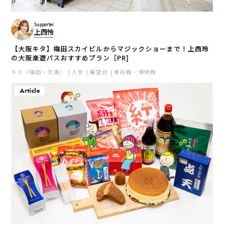
Supporter
上西怜
【大阪キタ】梅田スカイビルからマジックショーまで！上西玲
の大阪楽遊パスおすすめプラン［PR]
キタ（梅田・天満）
人気
展望台
美術館・博物館
Article