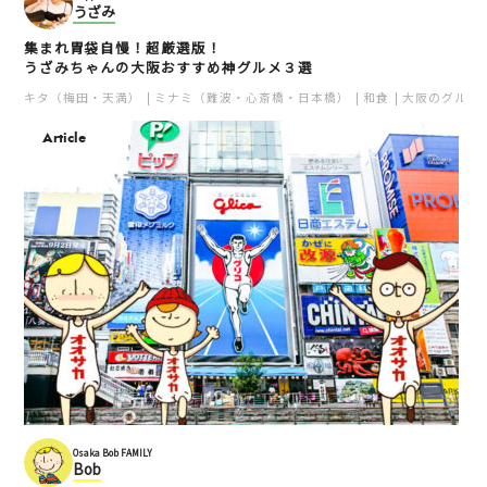
うざみ
集まれ胃袋自慢！超厳選版！
うざみちゃんの大阪おすすめ神グルメ３選
キタ（梅田・天満）
ミナミ（難波・心斎橋・日本橋）
和食
大阪のグルメ
Article
Osaka Bob FAMILY
Bob