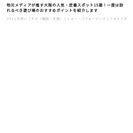
地元メディアが推す大阪の人気・定番スポット15選！一度は訪
れるべき遊び場のおすすめポイントを紹介します
USJ
お笑い
キタ（梅田・天満）
ショー・パフォーマンス
フォトスポッ