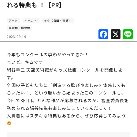
れる特典も ！［PR］
アート
イベント
キタ（梅田・天満）
美術館・博物館
F
X
2023.09.19
a
c
今年もコンクールの季節がやってきた！
e
まいど、キムです。
b
絹谷幸二 天空美術館がキッズ絵画コンクールを開催しま
す。
o
全国の子どもたちに「創造する歓びや楽しみを体感しても
o
らいたい！」という願いから始まったこのコンクールも、
k
今回で3回目。どんな作品が応募されるのか、審査委員長を
務められる絹谷先生も楽しみにしているんだって！
入賞者にはステキな特典もあるから、ぜひ応募してみよう