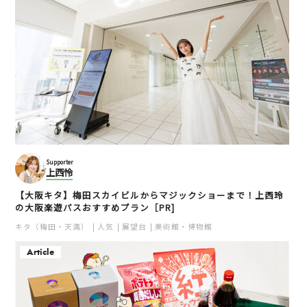
Supporter
上西怜
【大阪キタ】梅田スカイビルからマジックショーまで！上西玲
の大阪楽遊パスおすすめプラン［PR]
キタ（梅田・天満）
人気
展望台
美術館・博物館
Article