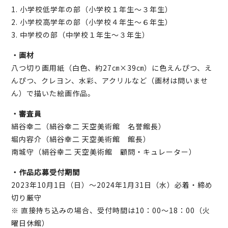
1. 小学校低学年の部（小学校１年生～３年生）
2. 小学校高学年の部（小学校４年生～６年生）
3. 中学校の部（中学校１年生～３年生）
・画材
八つ切り画用紙（白色、約27㎝×39㎝）に色えんぴつ、え
んぴつ、クレヨン、水彩、アクリルなど（画材は問いませ
ん）で描いた絵画作品。
・審査員
絹谷幸二（絹谷幸二 天空美術館 名誉館長）
堀内容介（絹谷幸二 天空美術館 館長）
南城守（絹谷幸二 天空美術館 顧問・キュレーター）
・作品応募受付期間
2023年10月1日（日）～2024年1月31日（水）必着・締め
切り厳守
※ 直接持ち込みの場合、受付時間は10：00～18：00（火
曜日休館）