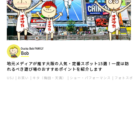
Osaka Bob FAMILY
Bob
地元メディアが推す大阪の人気・定番スポット15選！一度は訪
れるべき遊び場のおすすめポイントを紹介します
USJ
お笑い
キタ（梅田・天満）
ショー・パフォーマンス
フォトスポッ