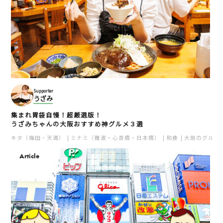
Supporter
うざみ
集まれ胃袋自慢！超厳選版！
うざみちゃんの大阪おすすめ神グルメ３選
キタ（梅田・天満）
ミナミ（難波・心斎橋・日本橋）
和食
大阪のグルメ
Article