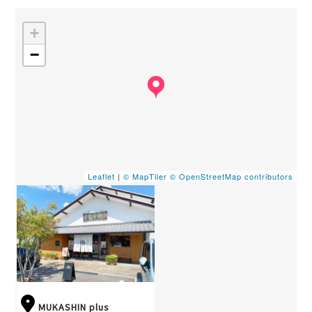
+
−
Leaflet
|
© MapTiler
© OpenStreetMap contributors
MUKASHIN plus