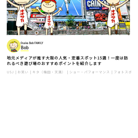
Osaka Bob FAMILY
Bob
地元メディアが推す大阪の人気・定番スポット15選！一度は訪
れるべき遊び場のおすすめポイントを紹介します
USJ
お笑い
キタ（梅田・天満）
ショー・パフォーマンス
フォトスポッ