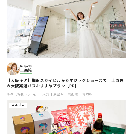
Supporter
上西怜
【大阪キタ】梅田スカイビルからマジックショーまで！上西玲
の大阪楽遊パスおすすめプラン［PR]
キタ（梅田・天満）
人気
展望台
美術館・博物館
Article