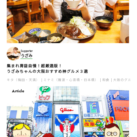
Supporter
うざみ
集まれ胃袋自慢！超厳選版！
うざみちゃんの大阪おすすめ神グルメ３選
キタ（梅田・天満）
ミナミ（難波・心斎橋・日本橋）
和食
大阪のグルメ
Article