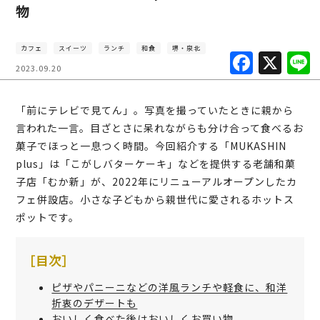
物
カフェ
スイーツ
ランチ
和食
堺・泉北
F
X
2023.09.20
a
c
「前にテレビで見てん」。写真を撮っていたときに親から
e
言われた一言。目ざとさに呆れながらも分け合って食べるお
b
菓子でほっと一息つく時間。今回紹介する「MUKASHIN
plus」は「こがしバターケーキ」などを提供する老舗和菓
o
子店「むか新」が、2022年にリニューアルオープンしたカ
o
フェ併設店。小さな子どもから親世代に愛されるホットス
k
ポットです。
［目次］
ピザやパニーニなどの洋風ランチや軽食に、和洋
折衷のデザートも
おいしく食べた後はおいしくお買い物