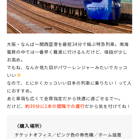
大阪・なんば～関西空港を最短34分で結ぶ特急列車。南海
電鉄の中では一番早く難波に行けるんだけど、値段が少し
お高め。
でもね、なんか見た目がパワーレンジャーみたいでカッコ
いい
なので、とにかくカッコいい日本の列車に乗りたい！って人
におすすめ。
あと車両も広くて全席指定だから快適に過ごせるで～。
だけど、
約30分に1本の間隔での運行
だから気を付けてね！
〈購入場所〉
チケットオフィス／ピンク色の券売機／ホーム設置