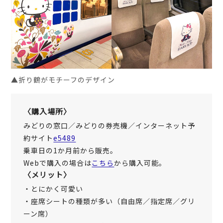
▲折り鶴がモチーフのデザイン
〈購入場所〉
みどりの窓口／みどりの券売機／インターネット予
約サイト
e5489
乗車日の1か月前から販売。
Webで購入の場合は
こちら
から購入可能。
〈メリット〉
・とにかく可愛い
・座席シートの種類が多い（自由席／指定席／グリ
ーン席）