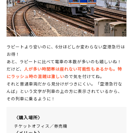
ラピートより安いのに、6分ほどしか変わらない空港急行は
お得！
あと、ラピートに比べて電車の本数が多いのも嬉しいね！
だけど、
人が多い時間帯は座れない可能性もあるかも。特
にラッシュ時の混雑は激しい
ので気を付けてね。
それと普通車両だから見分けがつきにくい。「空港急行な
んば」という文字が列車の上の方に表示されているから、
その列車に乗るように！
〈購入場所〉
チケットオフィス／券売機
〈メリット〉