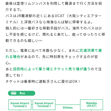
最後は空港リムジンバスを利用して難波まで行く方法を紹
介するで。
バスはJR難波駅の近くにあるOCAT（大阪シティエアター
ミナル）と深夜バスなら南海なんば駅に停車するよ。
個人的には一番好きな移動手段がバス。海外でのバスは少
し不安を感じるけど、慣れると楽だし、座ってゆったりと移
動できるのも嬉しい～
ただし、電車に比べて本数も少なく、まれに
交通渋滞で遅
れる場合
があるので、先に時刻表をチェックするのが安
心。
あと
目的地によって乗り場とチケット売り場が違う
ので注
意してね！
チケットは乗車時に運転手さんに渡せばOK！