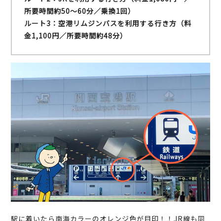
所要時間約50～60分／乗換1回）
ルート3：空港リムジンバスを利用する行き方（料
金1,100円／所要時間約48分）
駅に着いたら南海カラーのオレンジ色が目印！！JR線も同