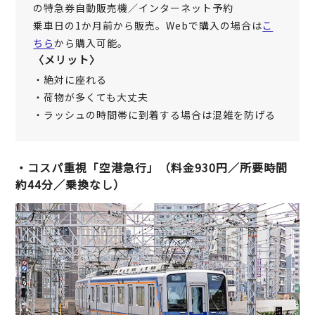
の特急券自動販売機／インターネット予約
乗車日の1か月前から販売。Webで購入の場合は
こ
ちら
から購入可能。
〈メリット〉
・絶対に座れる
・荷物が多くても大丈夫
・ラッシュの時間帯に到着する場合は混雑を防げる
・コスパ重視「空港急行」（料金930円／所要時間
約44分／乗換なし）