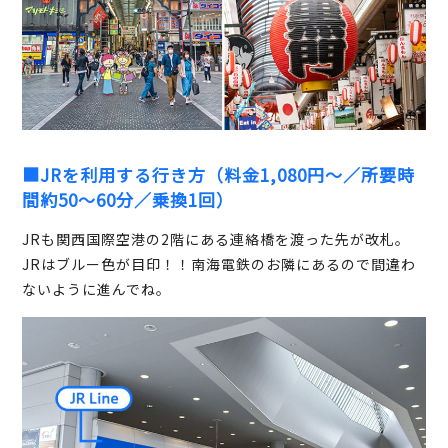
■JRを利用する行き方（料金1,080円～／所要時
間約50～60分／乗換1回）
JRも関西国際空港の2階にある連絡橋を渡った先が改札。
JRはブルー色が目印！！南海電鉄のお隣にあるので間違わ
ないように進んでね。