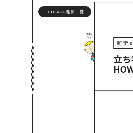
大阪城周辺
→ OSAKA 雑学 一覧
雑学 #
堺・泉北
立ち
HOW