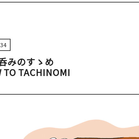
ベイエリア
（USJ・海遊館）
新大阪・十三
天神祭り
建造物
34
泉南
（KIX・りんくう・岸和田）
その他
呑みのすゝめ
 TO TACHINOMI