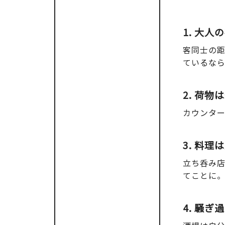
1. 大人
客同士の
ているな
2. 荷
カウンター
3. 料
立ち呑み
てことに
4. 騒ぎ