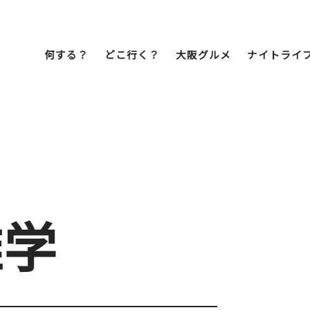
何する？
どこ行く？
大阪グルメ
ナイトライ
Bob Famil
マイプランを作
マイプランをシ
文化・歴史
展望台
ミナミ
こ焼き
居酒屋
ラーメン
（道頓堀・難波・
心斎橋・日本橋）
天王寺・阿倍野・新世界
雑学
街歩き
クルーズ
イーツ
カフェ
酒