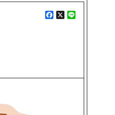
北摂（万博・箕面・ITM）
F
X
Li
夜景
a
n
すべての目的地を見る
c
e
e
b
o
o
k