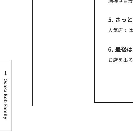
酒場は自
5. さ
人気店で
6. 最
お店を出
Osaka Bob Family