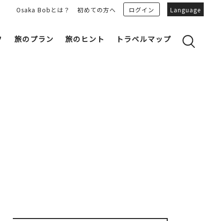
Osaka Bobとは？
初めての方へ
ログイン
Language
フ
旅のプラン
旅のヒント
トラベルマップ
yのおすすめプランを見る
OSAKA 雑学
る
OSAKAN PEOPLE
ェア
“おおきに”トークガイド
Osaka Bob ダウンロード
大阪城
和食
MOVIE 大阪の街を歩こう
中之島・本町
LINEスタンプ
フリーマガジン
フォトスポット
ユニーク
Bob‘ｓ パートナー