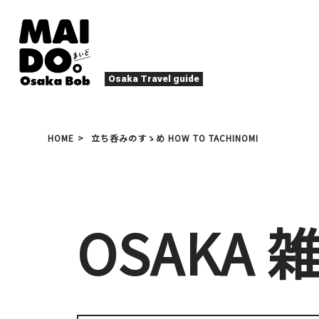
Osaka Travel guide
大阪グルメ
祭
HOME
立ち呑みのすゝめ HOW TO TACHINOMI
ナイトライフ
イベント
エンターテイメント
四季・自然
ローカルフード
た
アクティビティ
宿泊
キタ（梅田・北新地）
OSAKA 
文化・歴史
大阪人
癒やし
その他
アート
焼肉
ス
春
夏
秋
冬
スポーツ