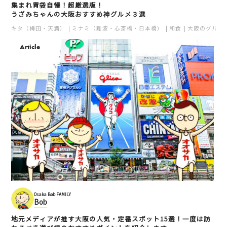
集まれ胃袋自慢！超厳選版！
うざみちゃんの大阪おすすめ神グルメ３選
キタ（梅田・天満）
ミナミ（難波・心斎橋・日本橋）
和食
大阪のグルメ
Article
Osaka Bob FAMILY
Bob
地元メディアが推す大阪の人気・定番スポット15選！一度は訪