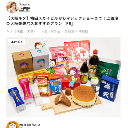
Supporter
上西怜
【大阪キタ】梅田スカイビルからマジックショーまで！上西玲
の大阪楽遊パスおすすめプラン［PR]
キタ（梅田・天満）
人気
展望台
美術館・博物館
Article
Osaka Bob FAMILY