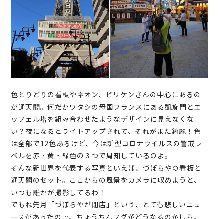
色とりどりの看板やネオン、ビリケンさんの中心にあるの
が通天閣。何だかワタシの母国フランスにある凱旋門とエ
ッフェル塔を組み合わせたようなデザインに見えなくな
い？夜になるとライトアップされて、それがまた綺麗！色
は全部で12色あるけど、今は新型コロナウイルスの警戒レ
ベルを赤・黄・緑色の３つで周知しているのよ。
そんな新世界を代表する写真といえば、づぼらやの看板と
通天閣のセット。ここからの風景をカメラに収めようと、
いつも誰かが撮影してるわ！
でもね先月「づぼらやが閉店」という、とても悲しいニュ
ースがあったの…。ちょうちんフグがどうなるのかしら。