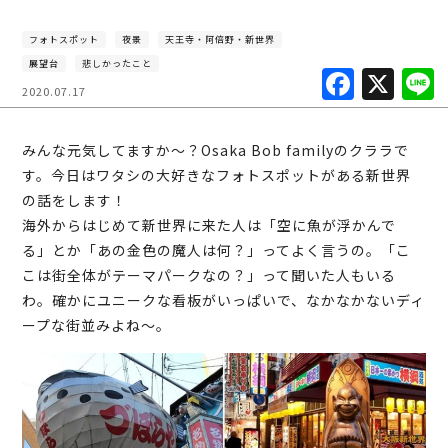
フォトスポット
夜景
天王寺・阿倍野・新世界
展望台
悲しかったこと
F
X
2020.07.17
a
c
みんな元気してますか～？Osaka Bob familyのクララで
e
す。今日はワタシの大好きなフォトスポットがある新世界
b
の話をします！
海外からはじめて新世界に来た人は「空に魚が浮かんで
o
る」とか「あの金色の魔人は何？」ってよく言うの。「こ
o
こは街全体がテーマパークなの？」って聞いた人もいる
k
わ。確かにユニークな看板がいっぱいで、なかなかないディ
ープな街並みよね～。