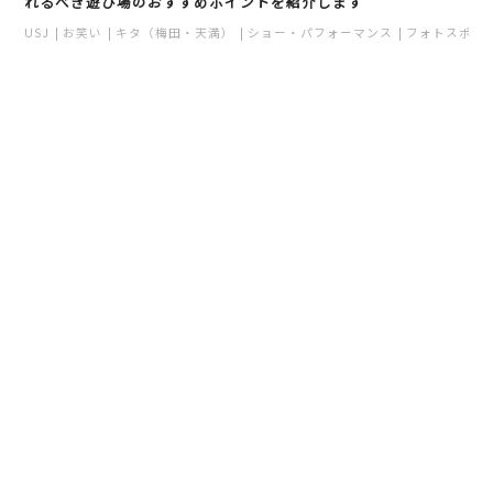
れるべき遊び場のおすすめポイントを紹介します
USJ
お笑い
キタ（梅田・天満）
ショー・パフォーマンス
フォトスポッ