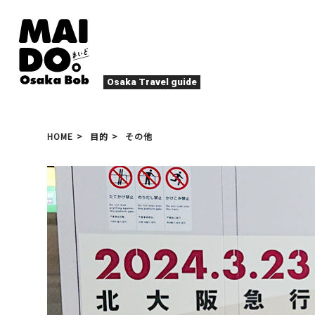
Osaka Travel guide
大阪グルメ
祭
HOME
目的
その他
ナイトライフ
イベント
エンターテイメント
四季・自然
ローカルフード
た
アクティビティ
宿泊
キタ（梅田・北新地）
文化・歴史
大阪人
癒やし
その他
アート
春
夏
秋
冬
焼肉
ス
スポーツ