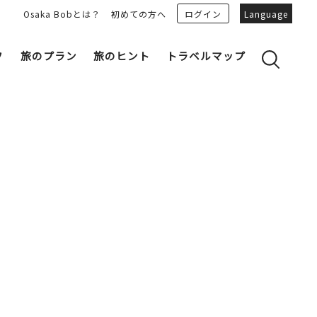
Osaka Bobとは？
初めての方へ
ログイン
Language
フ
旅のプラン
旅のヒント
トラベルマップ
yのおすすめプランを見る
OSAKA 雑学
る
OSAKAN PEOPLE
ェア
“おおきに”トークガイド
Osaka Bob ダウンロード
大阪城
和食
MOVIE 大阪の街を歩こう
中之島・本町
LINEスタンプ
フリーマガジン
フォトスポット
ユニーク
Bob‘ｓ パートナー