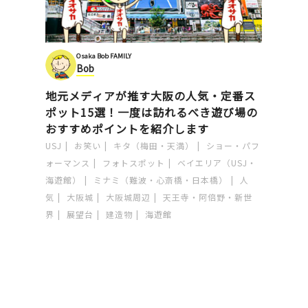
Osaka Bob FAMILY
Bob
地元メディアが推す大阪の人気・定番ス
ポット15選！一度は訪れるべき遊び場の
おすすめポイントを紹介します
USJ
お笑い
キタ（梅田・天満）
ショー・パフ
ォーマンス
フォトスポット
ベイエリア（USJ・
海遊館）
ミナミ（難波・心斎橋・日本橋）
人
気
大阪城
大阪城周辺
天王寺・阿倍野・新世
界
展望台
建造物
海遊館