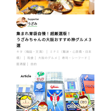
Supporter
うざみ
集まれ胃袋自慢！超厳選版！
うざみちゃんの大阪おすすめ神グルメ３
選
キタ（梅田・天満）
ミナミ（難波・心斎橋・日本
橋）
和食
大阪のグルメ
寿司・シーフード
居酒屋
目的
Article