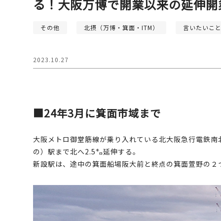
る！大阪万博で開業以来の延伸開
その他
北摂（万博・箕面・ITM）
言いたいこ
2023.10.27
■24年3月に箕面市域まで
大阪メトロ御堂筋線が乗り入れている北大阪急行電鉄南北
の）駅まで北へ2.5㌔延伸する。
新設駅は、途中の箕面船場阪大前と終点の箕面萱野の２