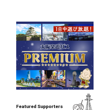
北摂（万博・箕面・ITM）
夜景
すべての目的地を見る
Featured Supporters