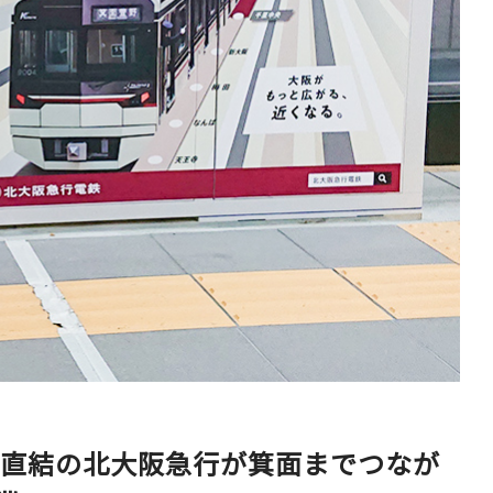
ベイエリア
（USJ・海遊館）
新大阪・十三
天神祭り
建造物
泉南
（KIX・りんくう・岸和田）
その他
線直結の北大阪急行が箕面までつなが