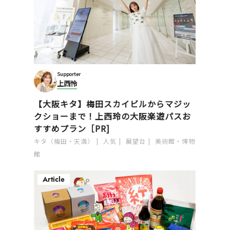
Supporter
上西怜
【大阪キタ】梅田スカイビルからマジッ
クショーまで！上西玲の大阪楽遊パスお
すすめプラン［PR]
キタ（梅田・天満）
人気
展望台
美術館・博物
館
Article