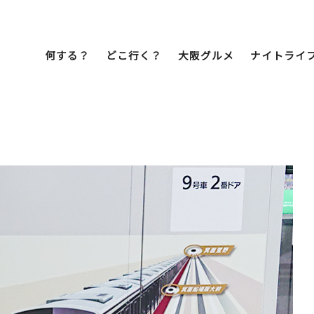
何する？
どこ行く？
大阪グルメ
ナイトライ
Bob Famil
マイプランを作
マイプランをシ
文化・歴史
展望台
ミナミ
こ焼き
居酒屋
ラーメン
（道頓堀・難波・
心斎橋・日本橋）
天王寺・阿倍野・新世界
街歩き
クルーズ
イーツ
カフェ
酒