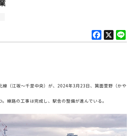
業
と
F
X
Li
a
n
c
e
e
b
o
線（江坂～千里中央）が、2024年3月23日、箕面萱野（かや
o
k
つ。線路の工事は完成し、駅舎の整備が進んでいる。