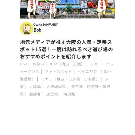
Osaka Bob FAMILY
Bob
地元メディアが推す大阪の人気・定番ス
ポット15選！一度は訪れるべき遊び場の
おすすめポイントを紹介します
USJ
お笑い
キタ（梅田・天満）
ショー・パフ
ォーマンス
フォトスポット
ベイエリア（USJ・
海遊館）
ミナミ（難波・心斎橋・日本橋）
人
気
大阪城
大阪城周辺
天王寺・阿倍野・新世
界
展望台
建造物
海遊館