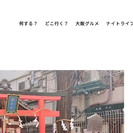
何する？
どこ行く？
大阪グルメ
ナイトライ
Bob Famil
マイプランを作
マイプランをシ
文化・歴史
展望台
ミナミ
こ焼き
居酒屋
ラーメン
（道頓堀・難波・
心斎橋・日本橋）
天王寺・阿倍野・新世界
街歩き
クルーズ
イーツ
カフェ
酒