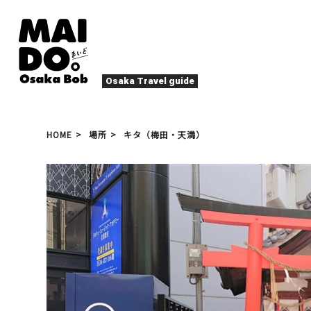
Osaka Travel guide
大阪グルメ
祭
HOME
場所
キタ（梅田・天満）
ナイトライフ
イベント
エンターテイメント
四季・自然
ローカルフード
た
アクティビティ
宿泊
キタ（梅田・北新地）
文化・歴史
大阪人
癒やし
その他
アート
春
夏
秋
冬
焼肉
ス
スポーツ