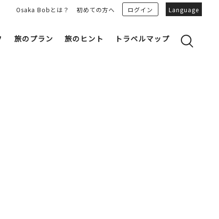
Osaka Bobとは？
初めての方へ
ログイン
Language
フ
旅のプラン
旅のヒント
トラベルマップ
yのおすすめプランを見る
OSAKA 雑学
る
OSAKAN PEOPLE
ェア
“おおきに”トークガイド
Osaka Bob ダウンロード
大阪城
和食
MOVIE 大阪の街を歩こう
中之島・本町
LINEスタンプ
フリーマガジン
フォトスポット
ユニーク
Bob‘ｓ パートナー