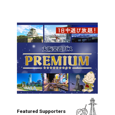
北摂（万博・箕面・ITM）
夜景
すべての目的地を見る
Featured Supporters