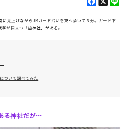
F
X
Li
a
n
c
e
南に見上げながらJRガード沿いを東へ歩いて３分。ガード下
e
板塀が目立つ「歯神社」がある。
b
o
o
k
…
について調べてみた
ある神社だが…