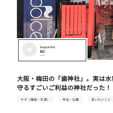
大阪城周辺
Supporter
堺・泉北
M3
大阪・梅田の「歯神社」。実は水
守るすごいご利益の神社だった！
キタ（梅田・天満）
寺社・仏閣
言いたいこと