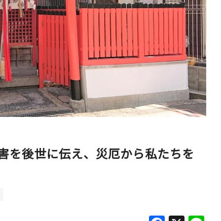
ベイエリア
（USJ・海遊館）
新大阪・十三
天神祭り
建造物
泉南
（KIX・りんくう・岸和田）
その他
害を後世に伝え、災厄から私たちを