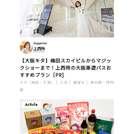
Supporter
上西怜
【大阪キタ】梅田スカイビルからマジッ
クショーまで！上西玲の大阪楽遊パスお
すすめプラン［PR]
キタ（梅田・天満）
人気
展望台
美術館・博物
館
Article