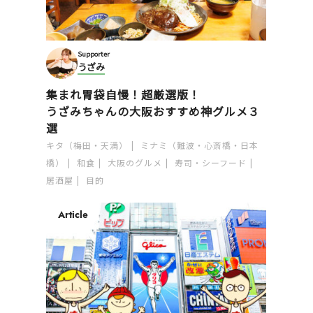
Supporter
うざみ
集まれ胃袋自慢！超厳選版！
うざみちゃんの大阪おすすめ神グルメ３
選
キタ（梅田・天満）
ミナミ（難波・心斎橋・日本
橋）
和食
大阪のグルメ
寿司・シーフード
居酒屋
目的
Article